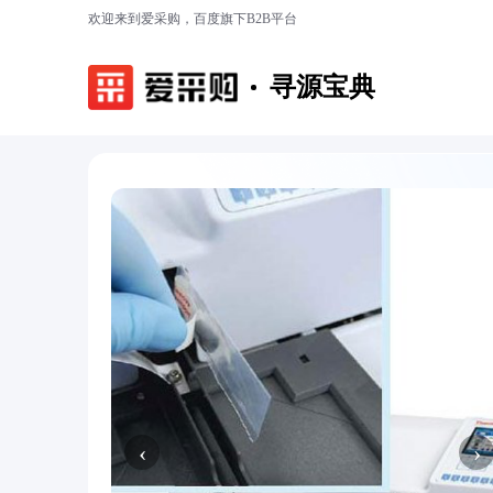
欢迎来到爱采购，百度旗下B2B平台
寻源宝典
‹
›