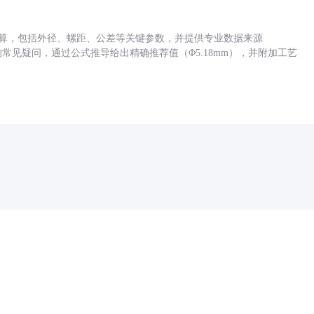
底孔计算，包括外径、螺距、公差等关键参数，并提供专业数据来源
孔尺寸的常见疑问，通过公式推导给出精确推荐值（Φ5.18mm），并附加工艺
药品医疗器械网络信息服务备案(京)网药械信息备字（2021）第00159号
京ICP证030173号
京公网安备11000002000001号