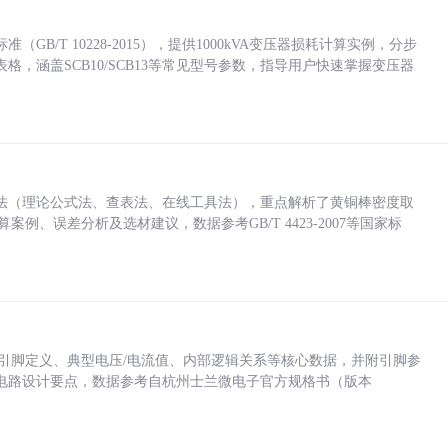
/T 10228-2015），提供1000kVA变压器损耗计算实例，分步
，涵盖SCB10/SCB13等常见型号参数，指导用户快速掌握变压器
法（理论公式法、查表法、在线工具法），重点解析了黄铜棒密度取
计算案例、误差分析及选材建议，数据参考GB/T 4423-2007等国家标
括各引脚定义、典型电压/电流值、内部逻辑关系等核心数据，并附引脚参
电路设计要点，数据参考自杭州士兰微电子官方规格书（版本