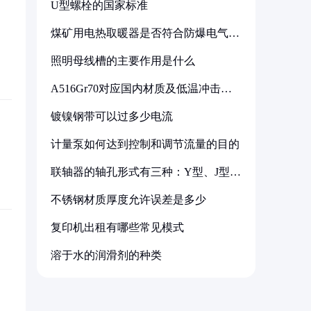
U型螺栓的国家标准
煤矿用电热取暖器是否符合防爆电气设
备标准
照明母线槽的主要作用是什么
A516Gr70对应国内材质及低温冲击要
求解析
镀镍钢带可以过多少电流
计量泵如何达到控制和调节流量的目的
联轴器的轴孔形式有三种：Y型、J型、
Z型
不锈钢材质厚度允许误差是多少
复印机出租有哪些常见模式
溶于水的润滑剂的种类