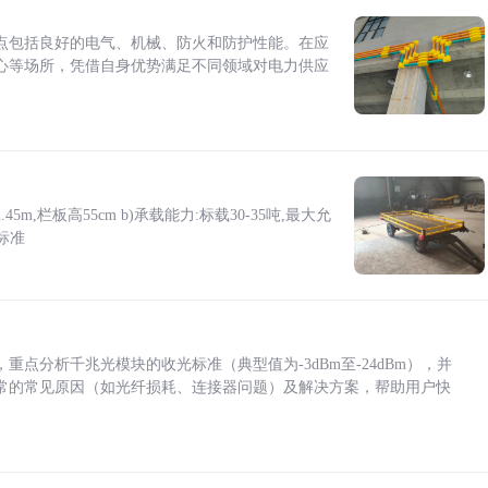
点包括良好的电气、机械、防火和防护性能。在应
心等场所，凭借自身优势满足不同领域对电力供应
5m,栏板高55cm b)承载能力:标载30-35吨,最大允
标准
点分析千兆光模块的收光标准（典型值为-3dBm至-24dBm），并
常的常见原因（如光纤损耗、连接器问题）及解决方案，帮助用户快