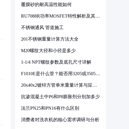
覆膜砂的耐高温性能如何
RU7088R功率MOSFET特性解析及其在
可调电源设计中的实践
不锈钢通风 管道施工
201不锈钢重量计算方法大全
M20螺纹大径和小径是多少
1-1/4 NPT螺纹参数及底孔尺寸详解
F1010E是什么管？能否用3205或3505代
换
20x40x2镀锌方管单米重量计算与应用
分析
抗渗混凝土中P6和P8膨胀剂分别加多少
法兰PN25和PN16有什么区别
消费者对洗衣机的核心需求调研与分析