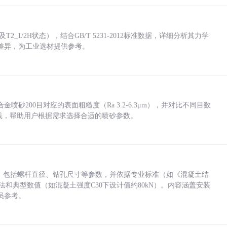
_1/2H状态），结合GB/T 5231-2012标准数据，详细分析其力学
差异，为工业选材提供参考。
砂200目对应的表面粗糙度（Ra 3.2-6.3μm），并对比不同目数
业实践，帮助用户根据需求选择合适的喷砂参数。
力，包括螺杆直径、钻孔尺寸等参数，并依据专业标准（如《混凝土结
方法和典型数值（如混凝土强度C30下设计值约80kN）。内容涵盖安装
员参考。