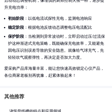
启动动态调整机制，像谨慎的厨师控制火候一样，逐步提
升充电功率：
初始阶段
：以低电流试探性充电，监测电池响应
稳定阶段
：根据电池反馈动态调整电压电流配比
保护阶段
：当检测到异常波动时，立即启动过压/过流保
护这种渐进式充电策略，既能确保充电效率，又能避免
因电压识别误差导致的安全隐患。就像给气球充气，先
轻轻吹气观察弹性，再决定是否加大力度。
爱采购产品库海量丰富，能让您快速高效锁定心仪产品，
各位商家老板别再犹豫，赶紧体验起来！
其他推荐
浇筑母线槽的特点和应用领域