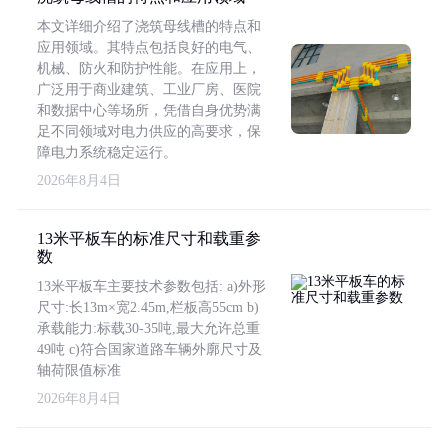
本文详细介绍了浇筑母线槽的特点和
应用领域。其特点包括良好的电气、
机械、防火和防护性能。在应用上，
广泛用于商业建筑、工业厂房、医院
和数据中心等场所，凭借自身优势满
足不同领域对电力供应的高要求，保
障电力系统稳定运行。
2026年8月4日
13米平板车的标准尺寸和载重参
数
13米平板车主要技术参数包括: a)外形
尺寸:长13m×宽2.45m,栏板高55cm b)
承载能力:标载30-35吨,最大允许总重
49吨 c)符合国家道路车辆外廓尺寸及
轴荷限值标准
2026年8月4日