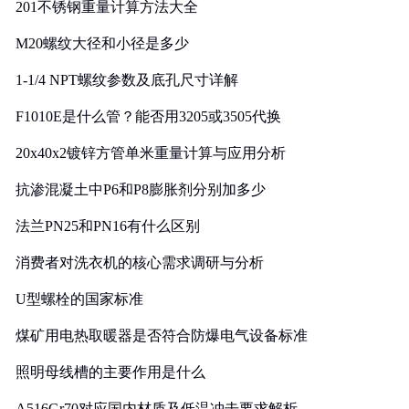
201不锈钢重量计算方法大全
M20螺纹大径和小径是多少
1-1/4 NPT螺纹参数及底孔尺寸详解
F1010E是什么管？能否用3205或3505代换
20x40x2镀锌方管单米重量计算与应用分析
抗渗混凝土中P6和P8膨胀剂分别加多少
法兰PN25和PN16有什么区别
消费者对洗衣机的核心需求调研与分析
U型螺栓的国家标准
煤矿用电热取暖器是否符合防爆电气设备标准
照明母线槽的主要作用是什么
A516Gr70对应国内材质及低温冲击要求解析