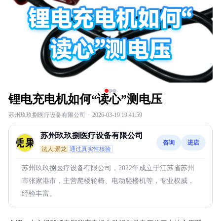
锂电充电机如何“读心”测电压
苏州玖玖捌医疗设备有限公司
·
2026-03-19 19:41:59
苏州玖玖捌医疗设备有限公司
咨询
进店
法人:景龙
通过真实性核验
苏州玖玖捌医疗设备有限公司，2022年成立于江苏省苏州
市张家港市，主营爬楼轮椅、电动爬楼机等，专业权威，
经验丰富。