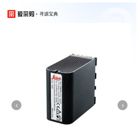
寻源宝典
‹
›