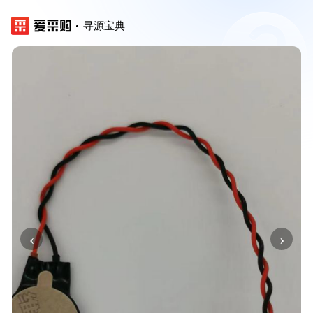
寻源宝典
‹
›