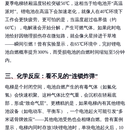
夏季电梯轿厢温度轻松突破50℃，这相当于给电池开“高温
派对”。锂电池在高温下会加速老化，就像人在40℃环境下
工作会更快疲劳。更可怕的是，当温度超过临界值（约
60℃），电解液会开始分解，产生可燃气体。如果此时电
池恰好因物理损伤存在微短路，就会像火星掉进干草堆
——瞬间引燃！曾有实验显示，在65℃环境中，完好锂电
池自燃概率提升300%，而受损电池的自燃时间缩短至5分钟
内。
三、化学反应：看不见的“连锁炸弹”
电梯是个封闭空间，电池自燃产生的有毒气体（如氟化
氢）会快速积聚。这种气体比空气重，会沉积在轿厢底
部，形成“致命气层”。更糟糕的是，如果电梯内有其他锂电
池设备（如电动车、平衡车），一个电池起火可能引发“多
米诺骨牌效应”——其他电池受热也会相继自燃。曾有案例
显示，电梯内同时存放3块锂电池时，单块电池起火后，10