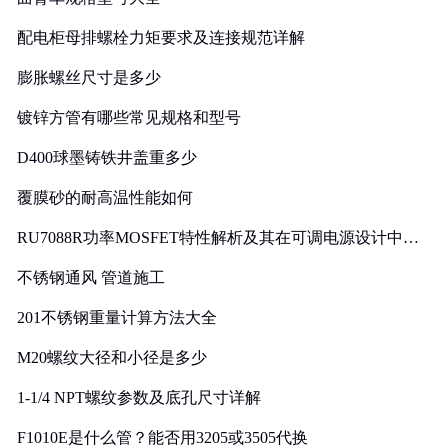
配电柜母排螺栓力矩要求及连接规范详解
膨胀螺丝尺寸是多少
镀锌方管有哪些常见规格和型号
D400球墨铸铁井盖重多少
覆膜砂的耐高温性能如何
RU7088R功率MOSFET特性解析及其在可调电源设计中的
实践
不锈钢通风 管道施工
201不锈钢重量计算方法大全
M20螺纹大径和小径是多少
1-1/4 NPT螺纹参数及底孔尺寸详解
F1010E是什么管？能否用3205或3505代换