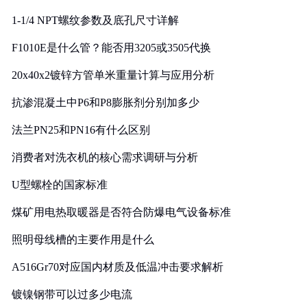
1-1/4 NPT螺纹参数及底孔尺寸详解
F1010E是什么管？能否用3205或3505代换
20x40x2镀锌方管单米重量计算与应用分析
抗渗混凝土中P6和P8膨胀剂分别加多少
法兰PN25和PN16有什么区别
消费者对洗衣机的核心需求调研与分析
U型螺栓的国家标准
煤矿用电热取暖器是否符合防爆电气设备标准
照明母线槽的主要作用是什么
A516Gr70对应国内材质及低温冲击要求解析
镀镍钢带可以过多少电流