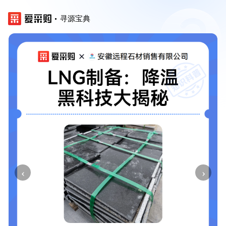
寻源宝典
‹
›