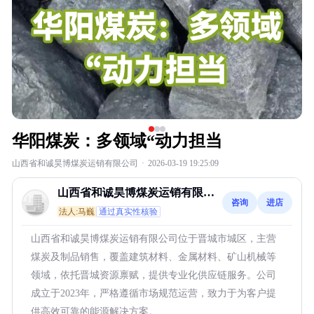
华阳煤炭：多领域“动力担当
山西省和诚昊博煤炭运销有限公司
·
2026-03-19 19:25:09
山西省和诚昊博煤炭运销有限公
咨询
进店
司
法人:马巍
通过真实性核验
山西省和诚昊博煤炭运销有限公司位于晋城市城区，主营
煤炭及制品销售，覆盖建筑材料、金属材料、矿山机械等
领域，依托晋城资源禀赋，提供专业化供应链服务。公司
成立于2023年，严格遵循市场规范运营，致力于为客户提
供高效可靠的能源解决方案。