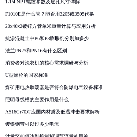
1-1/4 NPT螺纹参数及底孔尺寸详解
F1010E是什么管？能否用3205或3505代换
20x40x2镀锌方管单米重量计算与应用分析
抗渗混凝土中P6和P8膨胀剂分别加多少
法兰PN25和PN16有什么区别
消费者对洗衣机的核心需求调研与分析
U型螺栓的国家标准
煤矿用电热取暖器是否符合防爆电气设备标准
照明母线槽的主要作用是什么
A516Gr70对应国内材质及低温冲击要求解析
镀镍钢带可以过多少电流
计量泵如何达到控制和调节流量的目的