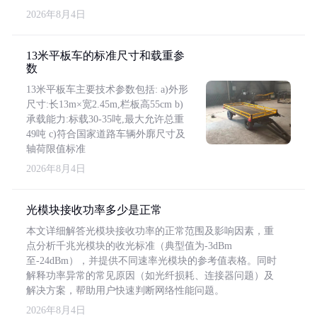
2026年8月4日
13米平板车的标准尺寸和载重参
数
13米平板车主要技术参数包括: a)外形
尺寸:长13m×宽2.45m,栏板高55cm b)
承载能力:标载30-35吨,最大允许总重
49吨 c)符合国家道路车辆外廓尺寸及
轴荷限值标准
2026年8月4日
光模块接收功率多少是正常
本文详细解答光模块接收功率的正常范围及影响因素，重
点分析千兆光模块的收光标准（典型值为-3dBm
至-24dBm），并提供不同速率光模块的参考值表格。同时
解释功率异常的常见原因（如光纤损耗、连接器问题）及
解决方案，帮助用户快速判断网络性能问题。
2026年8月4日