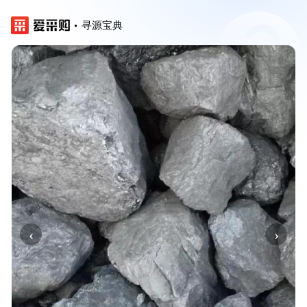
寻源宝典
‹
›