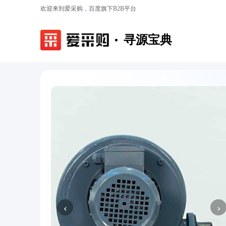
欢迎来到爱采购，百度旗下B2B平台
寻源宝典
‹
›