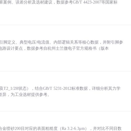
计算案例、误差分析及选材建议，数据参考GB/T 4423-2007等国家标
括各引脚定义、典型电压/电流值、内部逻辑关系等核心数据，并附引脚参
电路设计要点，数据参考自杭州士兰微电子官方规格书（版本
_1/2H状态），结合GB/T 5231-2012标准数据，详细分析其力学
差异，为工业选材提供参考。
砂200目对应的表面粗糙度（Ra 3.2-6.3μm），并对比不同目数