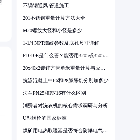
建
不锈钢通风 管道施工
201不锈钢重量计算方法大全
M20螺纹大径和小径是多少
1-1/4 NPT螺纹参数及底孔尺寸详解
F1010E是什么管？能否用3205或3505代
换
20x40x2镀锌方管单米重量计算与应用
分析
抗渗混凝土中P6和P8膨胀剂分别加多少
法兰PN25和PN16有什么区别
消费者对洗衣机的核心需求调研与分析
U型螺栓的国家标准
煤矿用电热取暖器是否符合防爆电气设
备标准