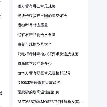
年
铝方管有哪些常见规格
光线传媒参投三国的星空爆冷
安
横担型号对应重量
锰矿石产品化合水含量
曲臂车规格型号大全
配电柜母排螺栓力矩要求及连接规范详
解
膨胀螺丝尺寸是多少
镀锌方管有哪些常见规格和型号
D400球墨铸铁井盖重多少
覆膜砂的耐高温性能如何
算
RU7088R功率MOSFET特性解析及其在
可调电源设计中的实践