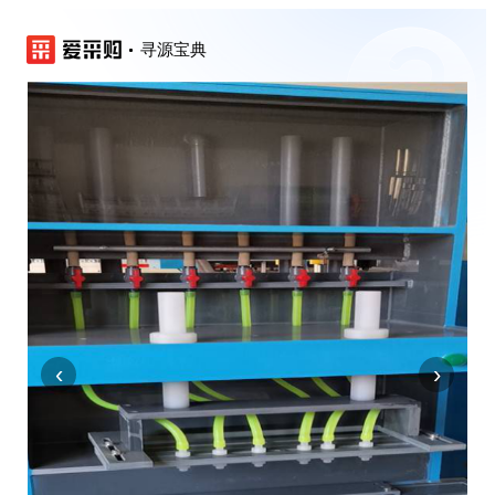
寻源宝典
‹
›