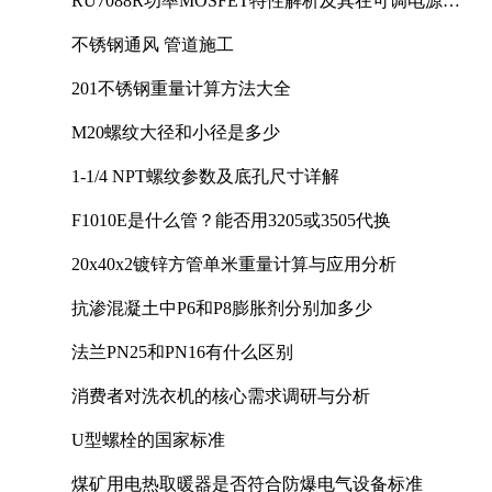
RU7088R功率MOSFET特性解析及其在可调电源设
计中的实践
不锈钢通风 管道施工
201不锈钢重量计算方法大全
M20螺纹大径和小径是多少
1-1/4 NPT螺纹参数及底孔尺寸详解
F1010E是什么管？能否用3205或3505代换
20x40x2镀锌方管单米重量计算与应用分析
抗渗混凝土中P6和P8膨胀剂分别加多少
法兰PN25和PN16有什么区别
消费者对洗衣机的核心需求调研与分析
U型螺栓的国家标准
煤矿用电热取暖器是否符合防爆电气设备标准