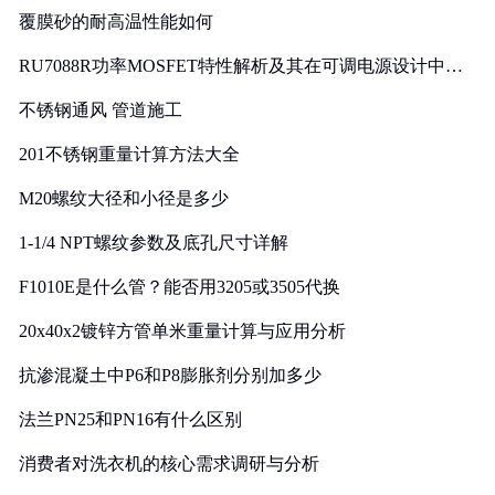
覆膜砂的耐高温性能如何
RU7088R功率MOSFET特性解析及其在可调电源设计中的
实践
不锈钢通风 管道施工
201不锈钢重量计算方法大全
M20螺纹大径和小径是多少
1-1/4 NPT螺纹参数及底孔尺寸详解
F1010E是什么管？能否用3205或3505代换
20x40x2镀锌方管单米重量计算与应用分析
抗渗混凝土中P6和P8膨胀剂分别加多少
法兰PN25和PN16有什么区别
消费者对洗衣机的核心需求调研与分析