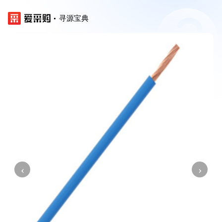
寻源宝典
‹
›