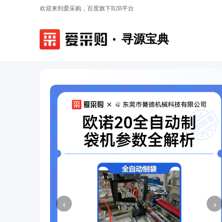
欢迎来到爱采购，百度旗下B2B平台
寻源宝典
‹
›