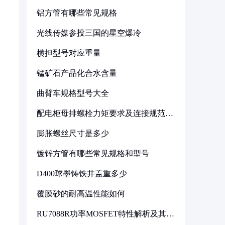
铝方管有哪些常见规格
光线传媒参投三国的星空爆冷
横担型号对应重量
锰矿石产品化合水含量
曲臂车规格型号大全
配电柜母排螺栓力矩要求及连接规范详
解
膨胀螺丝尺寸是多少
镀锌方管有哪些常见规格和型号
D400球墨铸铁井盖重多少
覆膜砂的耐高温性能如何
RU7088R功率MOSFET特性解析及其在
可调电源设计中的实践