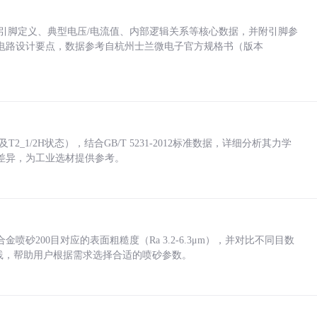
括各引脚定义、典型电压/电流值、内部逻辑关系等核心数据，并附引脚参
电路设计要点，数据参考自杭州士兰微电子官方规格书（版本
_1/2H状态），结合GB/T 5231-2012标准数据，详细分析其力学
差异，为工业选材提供参考。
砂200目对应的表面粗糙度（Ra 3.2-6.3μm），并对比不同目数
业实践，帮助用户根据需求选择合适的喷砂参数。