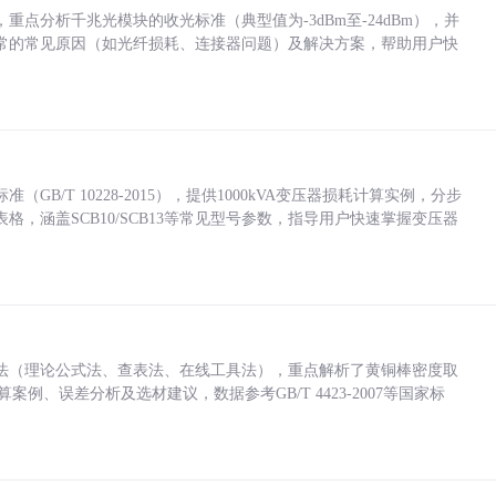
点分析千兆光模块的收光标准（典型值为-3dBm至-24dBm），并
常的常见原因（如光纤损耗、连接器问题）及解决方案，帮助用户快
/T 10228-2015），提供1000kVA变压器损耗计算实例，分步
，涵盖SCB10/SCB13等常见型号参数，指导用户快速掌握变压器
法（理论公式法、查表法、在线工具法），重点解析了黄铜棒密度取
计算案例、误差分析及选材建议，数据参考GB/T 4423-2007等国家标