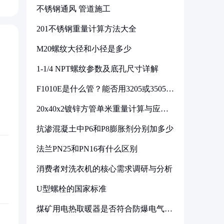
不锈钢通风 管道施工
201不锈钢重量计算方法大全
M20螺纹大径和小径是多少
1-1/4 NPT螺纹参数及底孔尺寸详解
F1010E是什么管？能否用3205或3505代
换
20x40x2镀锌方管单米重量计算与应用
分析
抗渗混凝土中P6和P8膨胀剂分别加多少
法兰PN25和PN16有什么区别
消费者对洗衣机的核心需求调研与分析
U型螺栓的国家标准
煤矿用电热取暖器是否符合防爆电气设
备标准