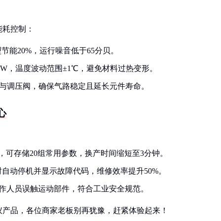
能耗控制：
节能20%，运行噪音低于65分贝。
kW，温度波动范围±1℃，避免材料过热变形。
滤器与调压阀，确保气路稳定且延长元件寿命。
心
，可存储20组常用参数，换产时间缩短至3分钟。
时自动停机并显示故障代码，维修效率提升50%。
操作人员误触运动部件，符合工业安全规范。
仪产品，各位商家老板别再犹豫，赶紧体验起来！