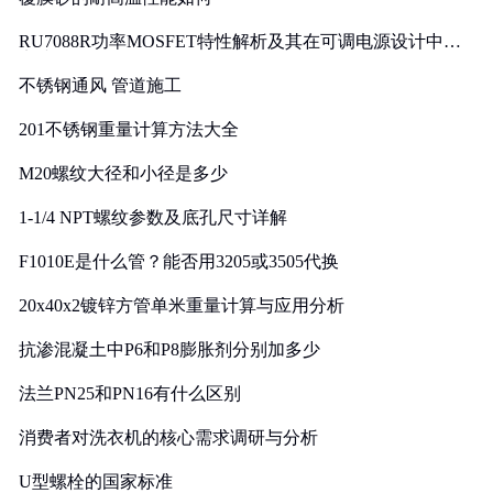
RU7088R功率MOSFET特性解析及其在可调电源设计中的
实践
不锈钢通风 管道施工
201不锈钢重量计算方法大全
M20螺纹大径和小径是多少
1-1/4 NPT螺纹参数及底孔尺寸详解
F1010E是什么管？能否用3205或3505代换
20x40x2镀锌方管单米重量计算与应用分析
抗渗混凝土中P6和P8膨胀剂分别加多少
法兰PN25和PN16有什么区别
消费者对洗衣机的核心需求调研与分析
U型螺栓的国家标准