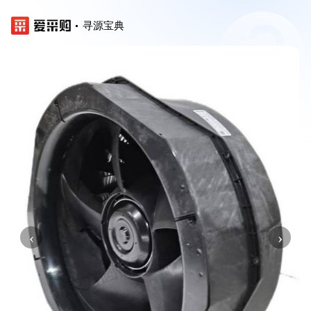
寻源宝典
‹
›