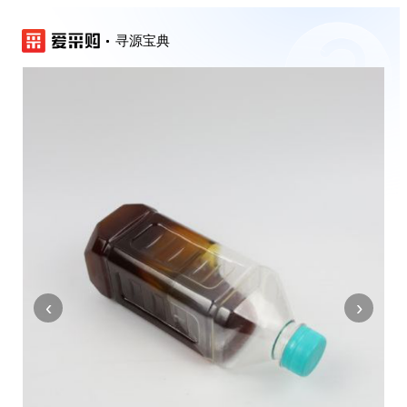
寻源宝典
‹
›