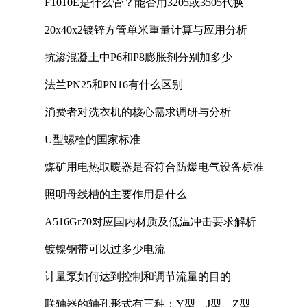
F1010E是什么管？能否用3205或3505代换
20x40x2镀锌方管单米重量计算与应用分析
抗渗混凝土中P6和P8膨胀剂分别加多少
法兰PN25和PN16有什么区别
消费者对洗衣机的核心需求调研与分析
U型螺栓的国家标准
煤矿用电热取暖器是否符合防爆电气设备标准
照明母线槽的主要作用是什么
A516Gr70对应国内材质及低温冲击要求解析
镀镍钢带可以过多少电流
计量泵如何达到控制和调节流量的目的
联轴器的轴孔形式有三种：Y型、J型、Z型