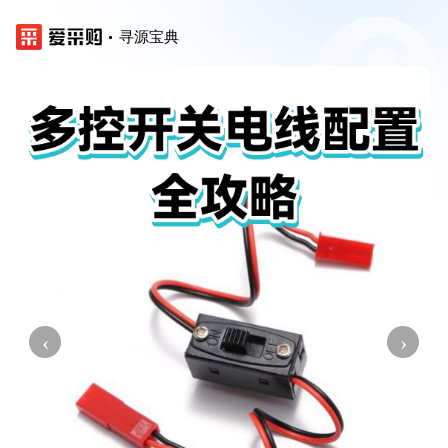
寻源宝典
‹
›