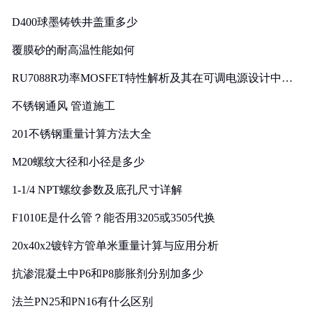
D400球墨铸铁井盖重多少
覆膜砂的耐高温性能如何
RU7088R功率MOSFET特性解析及其在可调电源设计中的
实践
不锈钢通风 管道施工
201不锈钢重量计算方法大全
M20螺纹大径和小径是多少
1-1/4 NPT螺纹参数及底孔尺寸详解
F1010E是什么管？能否用3205或3505代换
20x40x2镀锌方管单米重量计算与应用分析
抗渗混凝土中P6和P8膨胀剂分别加多少
法兰PN25和PN16有什么区别