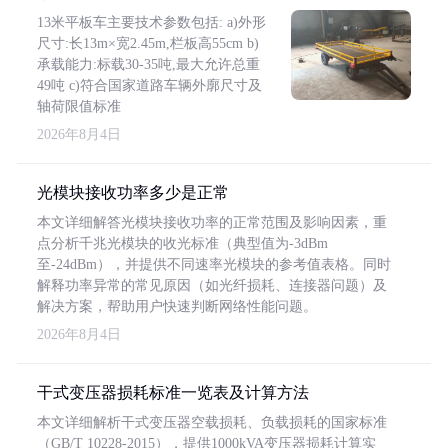
13米平板车主要技术参数包括: a)外形
尺寸:长13m×宽2.45m,栏板高55cm b)
承载能力:标载30-35吨,最大允许总重
49吨 c)符合国家道路车辆外廓尺寸及
轴荷限值标准
2026年8月4日
光模块接收功率多少是正常
本文详细解答光模块接收功率的正常范围及影响因素，重
点分析千兆光模块的收光标准（典型值为-3dBm
至-24dBm），并提供不同速率光模块的参考值表格。同时
解释功率异常的常见原因（如光纤损耗、连接器问题）及
解决方案，帮助用户快速判断网络性能问题。
2026年8月4日
干式变压器损耗标准一览表及计算方法
本文详细解析干式变压器空载损耗、负载损耗的国家标准
（GB/T 10228-2015），提供1000kVA变压器损耗计算实