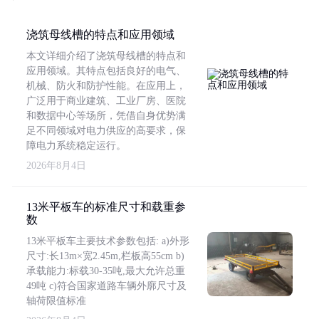
浇筑母线槽的特点和应用领域
本文详细介绍了浇筑母线槽的特点和
应用领域。其特点包括良好的电气、
机械、防火和防护性能。在应用上，
广泛用于商业建筑、工业厂房、医院
和数据中心等场所，凭借自身优势满
足不同领域对电力供应的高要求，保
障电力系统稳定运行。
2026年8月4日
13米平板车的标准尺寸和载重参
数
13米平板车主要技术参数包括: a)外形
尺寸:长13m×宽2.45m,栏板高55cm b)
承载能力:标载30-35吨,最大允许总重
49吨 c)符合国家道路车辆外廓尺寸及
轴荷限值标准