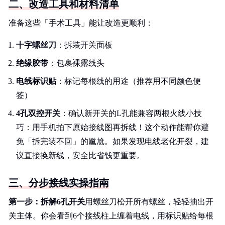
二、改造工具和材料清单
准备这些「手术工具」能让改造更顺利：
十字螺丝刀
：拆装开关面板
绝缘胶带
：包裹裸露线头
电线标识贴
：标记每根线的用途（推荐用不同颜色便
签）
4孔双控开关
：确认新开关的L孔能兼容两根火线小技
巧：用手机拍下原始接线图再拆线！这个动作能帮你避
免「拆完装不回」的尴尬。如果发现电线老化开裂，建
议直接换新线，安全比省钱更重要。
三、分步接线实操指南
第一步：拆解6孔开关
用螺丝刀松开所有螺丝，轻轻抽出开
关主体。你会看到6个接线柱上缠着电线，用标识贴给每根