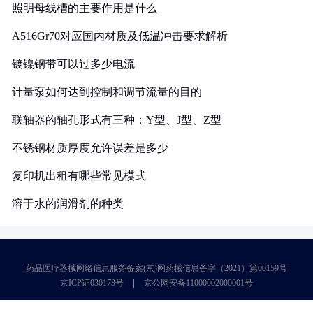
照明母线槽的主要作用是什么
A516Gr70对应国内材质及低温冲击要求解析
镀镍钢带可以过多少电流
计量泵如何达到控制和调节流量的目的
联轴器的轴孔形式有三种：Y型、J型、Z型
不锈钢材质厚度允许误差是多少
复印机出租有哪些常见模式
溶于水的润滑剂的种类
药品医疗器械网络信息服务备案(京)网药械信息备字（2021）第00159号
京ICP证030173号
京公网安备11000002000001号