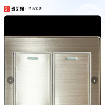
寻源宝典
‹
›