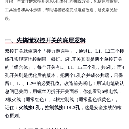
介绍：
本文详解双控开关从6孔改4孔的接线方法，包括原理拆解、
工具准备和具体步骤，帮助读者轻松完成电路改造，避免常见错
误。
一、先搞懂双控开关的底层逻辑
双控开关就像两个「接力跑选手」，通过L、L1、L2三个接
线孔实现两地控制同一盏灯。6孔开关其实是两个单控开关
的「组合体」，每个开关有L、L1、L2三个孔，共6孔；而4
孔开关则是优化后的版本，把两个L孔合并成公共端，只保
留L、L1、L2中的必要孔位。改造前先断电！用试电笔确认
总闸已关闭，用螺丝刀拆开开关面板，你会看到6根电线：
2根火线（通常红色）、4根控制线（通常蓝色或黄色）。
记住：
火线接L孔，控制线接L1/L2孔
，这是安全接线的核
心原则。