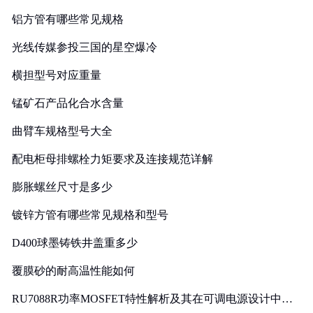
铝方管有哪些常见规格
光线传媒参投三国的星空爆冷
横担型号对应重量
锰矿石产品化合水含量
曲臂车规格型号大全
配电柜母排螺栓力矩要求及连接规范详解
膨胀螺丝尺寸是多少
镀锌方管有哪些常见规格和型号
D400球墨铸铁井盖重多少
覆膜砂的耐高温性能如何
RU7088R功率MOSFET特性解析及其在可调电源设计中的
实践