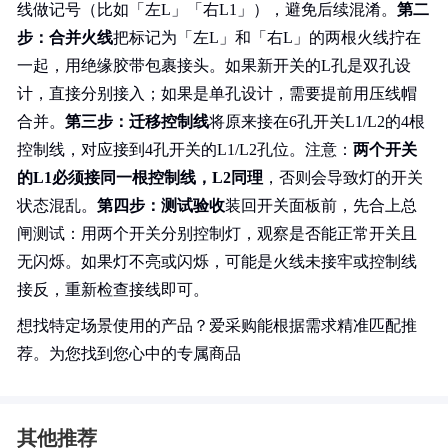
线做记号（比如「左L」「右L1」），避免后续混淆。
第二
步：合并火线
把标记为「左L」和「右L」的两根火线拧在
一起，用绝缘胶带包裹接头。如果新开关的L孔是双孔设
计，直接分别接入；如果是单孔设计，需要提前用压线帽
合并。
第三步：迁移控制线
将原来接在6孔开关L1/L2的4根
控制线，对应接到4孔开关的L1/L2孔位。注意：
两个开关
的L1必须接同一根控制线，L2同理
，否则会导致灯的开关
状态混乱。
第四步：测试验收
装回开关面板前，先合上总
闸测试：用两个开关分别控制灯，观察是否能正常开关且
无闪烁。如果灯不亮或闪烁，可能是火线未接牢或控制线
接反，重新检查接线即可。
想找特定场景使用的产品？爱采购能根据需求精准匹配推
荐。为您找到您心中的专属商品
其他推荐