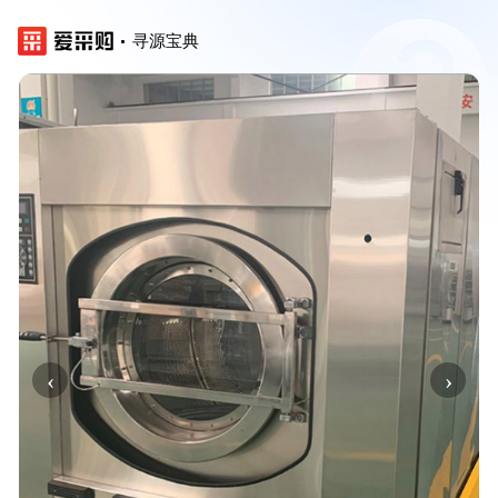
寻源宝典
‹
›