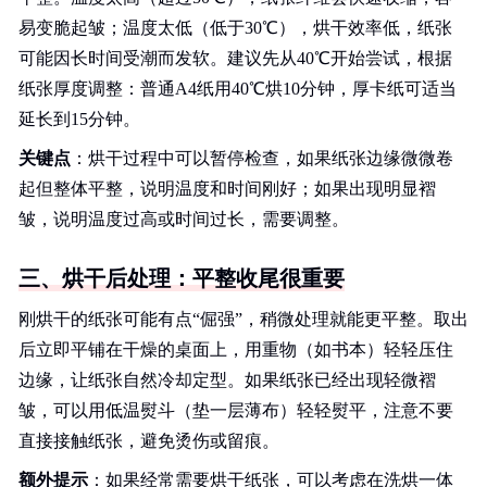
易变脆起皱；温度太低（低于30℃），烘干效率低，纸张
可能因长时间受潮而发软。建议先从40℃开始尝试，根据
纸张厚度调整：普通A4纸用40℃烘10分钟，厚卡纸可适当
延长到15分钟。
关键点
：烘干过程中可以暂停检查，如果纸张边缘微微卷
起但整体平整，说明温度和时间刚好；如果出现明显褶
皱，说明温度过高或时间过长，需要调整。
三、烘干后处理：平整收尾很重要
刚烘干的纸张可能有点“倔强”，稍微处理就能更平整。取出
后立即平铺在干燥的桌面上，用重物（如书本）轻轻压住
边缘，让纸张自然冷却定型。如果纸张已经出现轻微褶
皱，可以用低温熨斗（垫一层薄布）轻轻熨平，注意不要
直接接触纸张，避免烫伤或留痕。
额外提示
：如果经常需要烘干纸张，可以考虑在洗烘一体