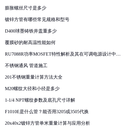
膨胀螺丝尺寸是多少
镀锌方管有哪些常见规格和型号
D400球墨铸铁井盖重多少
覆膜砂的耐高温性能如何
RU7088R功率MOSFET特性解析及其在可调电源设计中的
实践
不锈钢通风 管道施工
201不锈钢重量计算方法大全
M20螺纹大径和小径是多少
1-1/4 NPT螺纹参数及底孔尺寸详解
F1010E是什么管？能否用3205或3505代换
20x40x2镀锌方管单米重量计算与应用分析