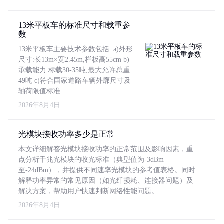
13米平板车的标准尺寸和载重参
数
13米平板车主要技术参数包括: a)外形
尺寸:长13m×宽2.45m,栏板高55cm b)
承载能力:标载30-35吨,最大允许总重
49吨 c)符合国家道路车辆外廓尺寸及
轴荷限值标准
2026年8月4日
光模块接收功率多少是正常
本文详细解答光模块接收功率的正常范围及影响因素，重
点分析千兆光模块的收光标准（典型值为-3dBm
至-24dBm），并提供不同速率光模块的参考值表格。同时
解释功率异常的常见原因（如光纤损耗、连接器问题）及
解决方案，帮助用户快速判断网络性能问题。
2026年8月4日