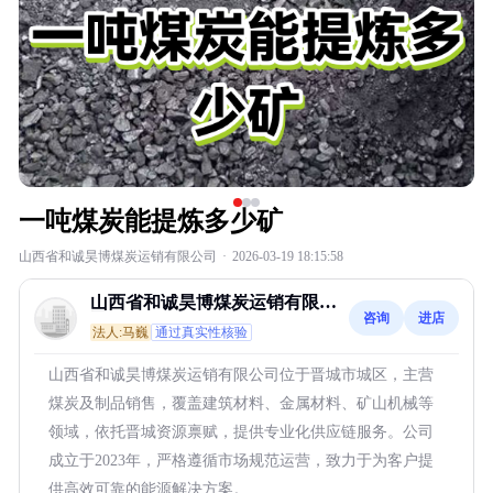
一吨煤炭能提炼多少矿
山西省和诚昊博煤炭运销有限公司
·
2026-03-19 18:15:58
山西省和诚昊博煤炭运销有限公
咨询
进店
司
法人:马巍
通过真实性核验
山西省和诚昊博煤炭运销有限公司位于晋城市城区，主营
煤炭及制品销售，覆盖建筑材料、金属材料、矿山机械等
领域，依托晋城资源禀赋，提供专业化供应链服务。公司
成立于2023年，严格遵循市场规范运营，致力于为客户提
供高效可靠的能源解决方案。