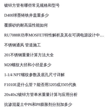
镀锌方管有哪些常见规格和型号
D400球墨铸铁井盖重多少
覆膜砂的耐高温性能如何
RU7088R功率MOSFET特性解析及其在可调电源设计中的
实践
不锈钢通风 管道施工
201不锈钢重量计算方法大全
M20螺纹大径和小径是多少
1-1/4 NPT螺纹参数及底孔尺寸详解
F1010E是什么管？能否用3205或3505代换
20x40x2镀锌方管单米重量计算与应用分析
抗渗混凝土中P6和P8膨胀剂分别加多少