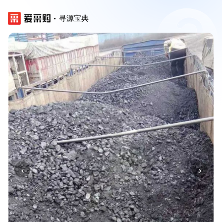
寻源宝典
‹
›