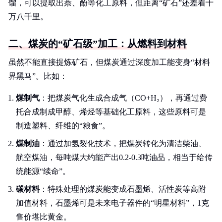
馏，可以提取出萘、酚等化工原料，但距离“矿石”还差着十
万八千里。
二、煤炭的“矿石级”加工：从燃料到材料
虽然不能直接提炼矿石，但煤炭通过深度加工能变身“材料
界黑马”。比如：
煤制气
：把煤炭气化生成合成气（CO+H₂），再通过费
托合成制成甲醇、烯烃等基础化工原料，这些原料可是
制造塑料、纤维的“粮食”。
煤制油
：通过加氢裂化技术，把煤炭转化为清洁柴油、
航空煤油，每吨煤大约能产出0.2-0.3吨油品，相当于给传
统能源“续命”。
碳材料
：特殊处理的煤炭能变成石墨烯、活性炭等高附
加值材料，石墨烯可是未来电子器件的“明星材料”，1克
售价堪比黄金。