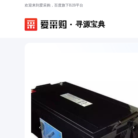
欢迎来到爱采购，百度旗下B2B平台
寻源宝典
‹
›