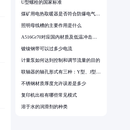
U型螺栓的国家标准
煤矿用电热取暖器是否符合防爆电气设
备标准
照明母线槽的主要作用是什么
A516Gr70对应国内材质及低温冲击要
求解析
镀镍钢带可以过多少电流
计量泵如何达到控制和调节流量的目的
联轴器的轴孔形式有三种：Y型、J型、
Z型
不锈钢材质厚度允许误差是多少
复印机出租有哪些常见模式
溶于水的润滑剂的种类