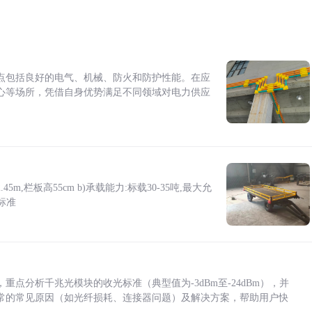
点包括良好的电气、机械、防火和防护性能。在应
心等场所，凭借自身优势满足不同领域对电力供应
5m,栏板高55cm b)承载能力:标载30-35吨,最大允
标准
点分析千兆光模块的收光标准（典型值为-3dBm至-24dBm），并
常的常见原因（如光纤损耗、连接器问题）及解决方案，帮助用户快