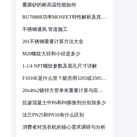
覆膜砂的耐高温性能如何
RU7088R功率MOSFET特性解析及其在
可调电源设计中的实践
不锈钢通风 管道施工
201不锈钢重量计算方法大全
M20螺纹大径和小径是多少
1-1/4 NPT螺纹参数及底孔尺寸详解
F1010E是什么管？能否用3205或3505代
换
20x40x2镀锌方管单米重量计算与应用
分析
抗渗混凝土中P6和P8膨胀剂分别加多少
法兰PN25和PN16有什么区别
消费者对洗衣机的核心需求调研与分析