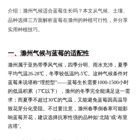
介绍：
滁州气候适合蓝莓生长吗？本文从气候、土壤、
品种选择三方面解析蓝莓在滁州的种植可行性，并分享
实用种植技巧。
一、滁州气候与蓝莓的适配性
滁州属于亚热带季风气候，四季分明、雨水充沛，夏季
平均气温26-28℃，冬季较低温约-5℃。这种气候条件对
蓝莓来说堪称“理想型”——蓝莓生长需要1000-1500小时
的低温积累（7℃以下），滁州的冬季完全能满足这一需
求；而夏季不超过30℃的气温，又能避免蓝莓因高温导
致花芽分化受阻。不过要注意，滁州春季倒春寒可能影
响蓝莓开花，建议选择抗寒性强的品种如‘北陆’或‘布里
吉塔’。