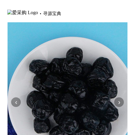
寻源宝典
‹
›