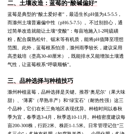
二、土壤改造：蓝莓的“酸碱偏好”
蓝莓是典型的“酸土爱好者”，最适生长pH值为4.5-5.5，
而滁州土壤普遍偏中性（pH6.5-7.5）。不过别担心，通
过简单改造就能让土壤“变酸”：每亩地施入1-2吨硫磺
粉，配合腐熟松针、锯末等有机质，能将pH值降至理想
范围。此外，蓝莓根系怕涝，滁州雨季较长，建议采用
高垄栽培（垄高30-40厘米），既能排水又能增加土壤透
气性，让蓝莓根系“呼吸顺畅”。
三、品种选择与种植技巧
滁州种植蓝莓，品种选择是关键。推荐‘奥尼尔’（果大味
甜）、‘薄雾’（早熟丰产）和‘绿宝石’（耐热性强）这三
个品种，它们在长三角地区表现优异。种植时间以春秋
季为宜，春季选3-4月，秋季选10-11月。种植密度建议每
亩200-300株，行距2米、株距1-1.5米。日常管理记住“三
多三少”：多施有机肥（如腐熟羊粪）、少用化肥；多浇