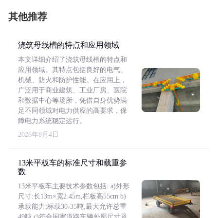
其他推荐
浇筑母线槽的特点和应用领域
本文详细介绍了浇筑母线槽的特点和
应用领域。其特点包括良好的电气、
机械、防火和防护性能。在应用上，
广泛用于商业建筑、工业厂房、医院
和数据中心等场所，凭借自身优势满
足不同领域对电力供应的高要求，保
障电力系统稳定运行。
2026年8月4日
13米平板车的标准尺寸和载重参
数
13米平板车主要技术参数包括: a)外形
尺寸:长13m×宽2.45m,栏板高55cm b)
承载能力:标载30-35吨,最大允许总重
49吨 c)符合国家道路车辆外廓尺寸及