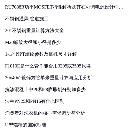
RU7088R功率MOSFET特性解析及其在可调电源设计中的
实践
不锈钢通风 管道施工
201不锈钢重量计算方法大全
M20螺纹大径和小径是多少
1-1/4 NPT螺纹参数及底孔尺寸详解
F1010E是什么管？能否用3205或3505代换
20x40x2镀锌方管单米重量计算与应用分析
抗渗混凝土中P6和P8膨胀剂分别加多少
法兰PN25和PN16有什么区别
消费者对洗衣机的核心需求调研与分析
U型螺栓的国家标准