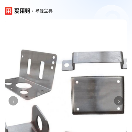
寻源宝典
‹
›