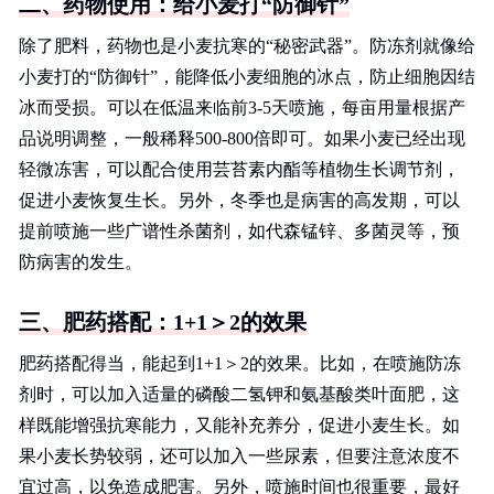
二、药物使用：给小麦打“防御针”
除了肥料，药物也是小麦抗寒的“秘密武器”。防冻剂就像给
小麦打的“防御针”，能降低小麦细胞的冰点，防止细胞因结
冰而受损。可以在低温来临前3-5天喷施，每亩用量根据产
品说明调整，一般稀释500-800倍即可。如果小麦已经出现
轻微冻害，可以配合使用芸苔素内酯等植物生长调节剂，
促进小麦恢复生长。另外，冬季也是病害的高发期，可以
提前喷施一些广谱性杀菌剂，如代森锰锌、多菌灵等，预
防病害的发生。
三、肥药搭配：1+1＞2的效果
肥药搭配得当，能起到1+1＞2的效果。比如，在喷施防冻
剂时，可以加入适量的磷酸二氢钾和氨基酸类叶面肥，这
样既能增强抗寒能力，又能补充养分，促进小麦生长。如
果小麦长势较弱，还可以加入一些尿素，但要注意浓度不
宜过高，以免造成肥害。另外，喷施时间也很重要，最好