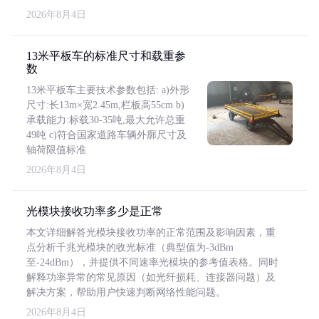
2026年8月4日
13米平板车的标准尺寸和载重参
数
13米平板车主要技术参数包括: a)外形
尺寸:长13m×宽2.45m,栏板高55cm b)
承载能力:标载30-35吨,最大允许总重
49吨 c)符合国家道路车辆外廓尺寸及
轴荷限值标准
2026年8月4日
光模块接收功率多少是正常
本文详细解答光模块接收功率的正常范围及影响因素，重
点分析千兆光模块的收光标准（典型值为-3dBm
至-24dBm），并提供不同速率光模块的参考值表格。同时
解释功率异常的常见原因（如光纤损耗、连接器问题）及
解决方案，帮助用户快速判断网络性能问题。
2026年8月4日