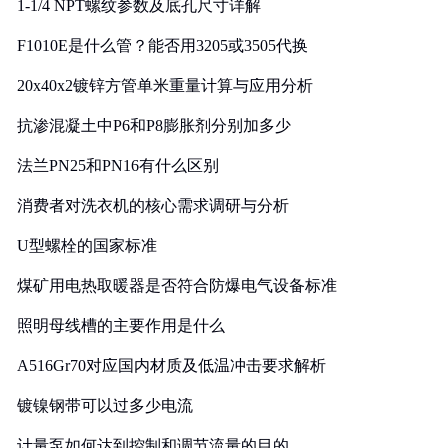
1-1/4 NPT螺纹参数及底孔尺寸详解
F1010E是什么管？能否用3205或3505代换
20x40x2镀锌方管单米重量计算与应用分析
抗渗混凝土中P6和P8膨胀剂分别加多少
法兰PN25和PN16有什么区别
消费者对洗衣机的核心需求调研与分析
U型螺栓的国家标准
煤矿用电热取暖器是否符合防爆电气设备标准
照明母线槽的主要作用是什么
A516Gr70对应国内材质及低温冲击要求解析
镀镍钢带可以过多少电流
计量泵如何达到控制和调节流量的目的