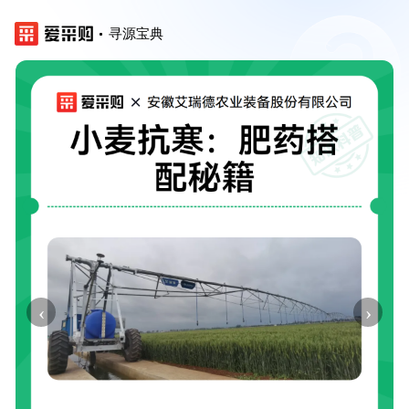
寻源宝典
‹
›