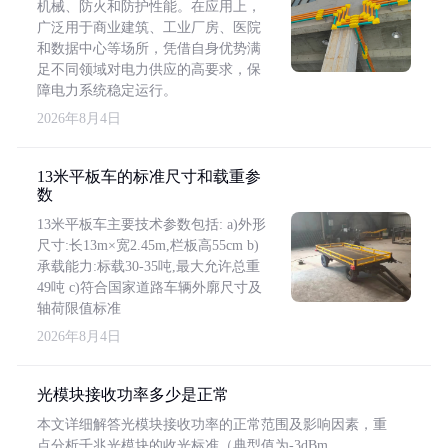
机械、防火和防护性能。在应用上，
广泛用于商业建筑、工业厂房、医院
和数据中心等场所，凭借自身优势满
足不同领域对电力供应的高要求，保
障电力系统稳定运行。
2026年8月4日
13米平板车的标准尺寸和载重参
数
13米平板车主要技术参数包括: a)外形
尺寸:长13m×宽2.45m,栏板高55cm b)
承载能力:标载30-35吨,最大允许总重
49吨 c)符合国家道路车辆外廓尺寸及
轴荷限值标准
2026年8月4日
光模块接收功率多少是正常
本文详细解答光模块接收功率的正常范围及影响因素，重
点分析千兆光模块的收光标准（典型值为-3dBm