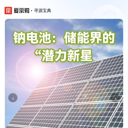
寻源宝典
‹
›