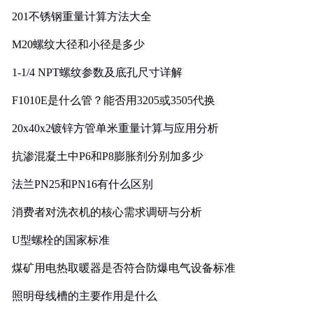
201不锈钢重量计算方法大全
M20螺纹大径和小径是多少
1-1/4 NPT螺纹参数及底孔尺寸详解
F1010E是什么管？能否用3205或3505代换
20x40x2镀锌方管单米重量计算与应用分析
抗渗混凝土中P6和P8膨胀剂分别加多少
法兰PN25和PN16有什么区别
消费者对洗衣机的核心需求调研与分析
U型螺栓的国家标准
煤矿用电热取暖器是否符合防爆电气设备标准
照明母线槽的主要作用是什么