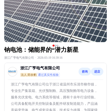
钠电池：储能界的“潜力新星
浙江广亨电气有限公司
·
2026-03-19 16:39:16
浙江广亨电气有限公司
咨询
进店
法人:郑余豹
通过真实性核验
浙江广亨电气有限公司位于浙江省温州市乐清市柳市镇，
专业生产集装箱、光伏预制舱、高压预制舱等电力设备，
服务光伏发电、电力系统等领域，拥有十余年行业经验。
公司具备配电开关控制设备及配件研发制造能力，产品涵
盖箱变壳体、电气成套设备等，技术实力雄厚，为国家级