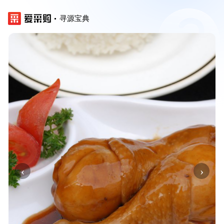
寻源宝典
‹
›