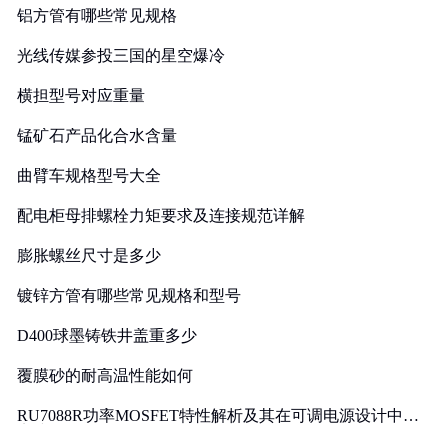
铝方管有哪些常见规格
光线传媒参投三国的星空爆冷
横担型号对应重量
锰矿石产品化合水含量
曲臂车规格型号大全
配电柜母排螺栓力矩要求及连接规范详解
膨胀螺丝尺寸是多少
镀锌方管有哪些常见规格和型号
D400球墨铸铁井盖重多少
覆膜砂的耐高温性能如何
RU7088R功率MOSFET特性解析及其在可调电源设计中的
实践