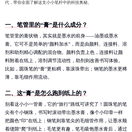
代，带你全面了解这支小小笔杆中的科技奥秘。
一、笔管里的“膏”是什么成分？
笔管里的膏状物，其实就是墨水的前身——油墨或墨水
膏。它可不是简单的“颜料加水”，而是由颜料、连接料、溶
剂和助剂精心调配的混合物。颜料负责上色，连接料让颜
料附着在纸上，溶剂调节流动性，助剂则改善书写体验。
比如，圆珠笔的“膏”更粘稠，靠滚珠带出；钢笔的墨水更稀
薄，靠毛细作用流动。
二、这“膏”是怎么跑到纸上的？
别看这小小一管膏，它的“旅行”路线可讲究了！圆珠笔的笔
尖有个小钢珠，书写时滚动带出墨水膏，像个小印章一样
把颜色“印”在纸上；钢笔则靠笔尖的毛细管作用，让墨水顺
着缝隙“爬”到纸上；毛笔更有趣，笔毛吸饱墨水膏后，通过