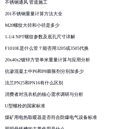
不锈钢通风 管道施工
201不锈钢重量计算方法大全
M20螺纹大径和小径是多少
1-1/4 NPT螺纹参数及底孔尺寸详解
F1010E是什么管？能否用3205或3505代换
20x40x2镀锌方管单米重量计算与应用分析
抗渗混凝土中P6和P8膨胀剂分别加多少
法兰PN25和PN16有什么区别
消费者对洗衣机的核心需求调研与分析
U型螺栓的国家标准
煤矿用电热取暖器是否符合防爆电气设备标准
照明母线槽的主要作用是什么