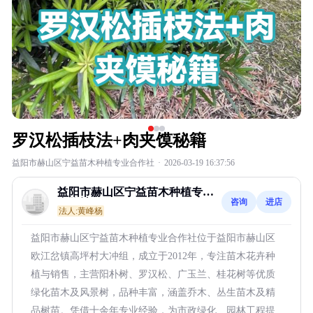
罗汉松插枝法+肉夹馍秘籍
益阳市赫山区宁益苗木种植专业合作社
·
2026-03-19 16:37:56
益阳市赫山区宁益苗木种植专业
咨询
进店
合作社
法人:黄峰杨
益阳市赫山区宁益苗木种植专业合作社位于益阳市赫山区
欧江岔镇高坪村大冲组，成立于2012年，专注苗木花卉种
植与销售，主营阳朴树、罗汉松、广玉兰、桂花树等优质
绿化苗木及风景树，品种丰富，涵盖乔木、丛生苗木及精
品树苗。凭借十余年专业经验，为市政绿化、园林工程提