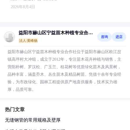
2026年8月4日
益阳市赫山区宁益苗木种植专业合作
咨询
进店
社
法人:黄峰杨
益阳市赫山区宁益苗木种植专业合作社位于益阳市赫山区欧江岔
镇高坪村大冲组，成立于2012年，专注苗木花卉种植与销售，主
营阳朴树、罗汉松、广玉兰、桂花树等优质绿化苗木及风景树，
品种丰富，涵盖乔木、丛生苗木及精品树苗。凭借十余年专业经
验，为市政绿化、园林工程提供原产地直供服务，技术实力雄
厚，品质可靠。
热门文章
无缝钢管的常用规格及壁厚