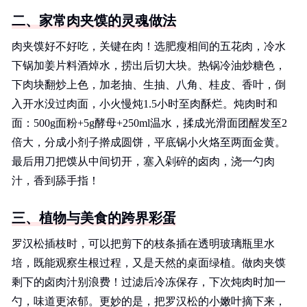
二、家常肉夹馍的灵魂做法
肉夹馍好不好吃，关键在肉！选肥瘦相间的五花肉，冷水
下锅加姜片料酒焯水，捞出后切大块。热锅冷油炒糖色，
下肉块翻炒上色，加老抽、生抽、八角、桂皮、香叶，倒
入开水没过肉面，小火慢炖1.5小时至肉酥烂。炖肉时和
面：500g面粉+5g酵母+250ml温水，揉成光滑面团醒发至2
倍大，分成小剂子擀成圆饼，平底锅小火烙至两面金黄。
最后用刀把馍从中间切开，塞入剁碎的卤肉，浇一勺肉
汁，香到舔手指！
三、植物与美食的跨界彩蛋
罗汉松插枝时，可以把剪下的枝条插在透明玻璃瓶里水
培，既能观察生根过程，又是天然的桌面绿植。做肉夹馍
剩下的卤肉汁别浪费！过滤后冷冻保存，下次炖肉时加一
勺，味道更浓郁。更妙的是，把罗汉松的小嫩叶摘下来，