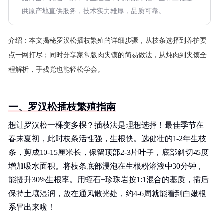
供原产地直供服务，技术实力雄厚，品质可靠。
介绍：
本文揭秘罗汉松插枝繁殖的详细步骤，从枝条选择到养护要
点一网打尽；同时分享家常版肉夹馍的简易做法，从炖肉到夹馍全
程解析，手残党也能轻松学会。
一、罗汉松插枝繁殖指南
想让罗汉松一棵变多棵？插枝法是理想选择！最佳季节在
春末夏初，此时枝条活性强，生根快。选健壮的1-2年生枝
条，剪成10-15厘米长，保留顶部2-3片叶子，底部斜切45度
增加吸水面积。将枝条底部浸泡在生根粉溶液中30分钟，
能提升30%生根率。用蛭石+珍珠岩按1:1混合的基质，插后
保持土壤湿润，放在通风散光处，约4-6周就能看到白嫩根
系冒出来啦！