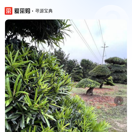
寻源宝典
‹
›