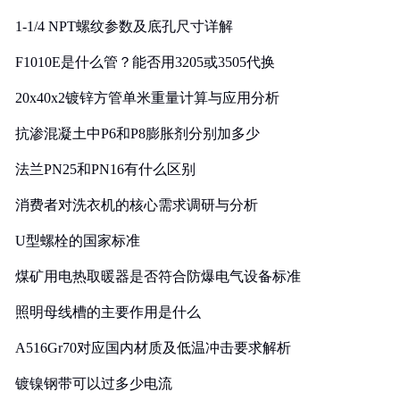
1-1/4 NPT螺纹参数及底孔尺寸详解
F1010E是什么管？能否用3205或3505代换
20x40x2镀锌方管单米重量计算与应用分析
抗渗混凝土中P6和P8膨胀剂分别加多少
法兰PN25和PN16有什么区别
消费者对洗衣机的核心需求调研与分析
U型螺栓的国家标准
煤矿用电热取暖器是否符合防爆电气设备标准
照明母线槽的主要作用是什么
A516Gr70对应国内材质及低温冲击要求解析
镀镍钢带可以过多少电流