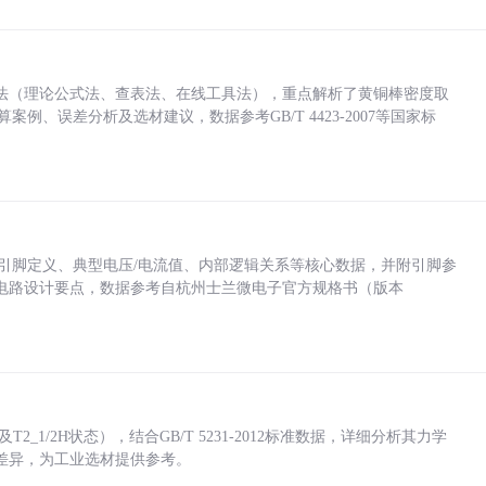
法（理论公式法、查表法、在线工具法），重点解析了黄铜棒密度取
计算案例、误差分析及选材建议，数据参考GB/T 4423-2007等国家标
括各引脚定义、典型电压/电流值、内部逻辑关系等核心数据，并附引脚参
电路设计要点，数据参考自杭州士兰微电子官方规格书（版本
_1/2H状态），结合GB/T 5231-2012标准数据，详细分析其力学
差异，为工业选材提供参考。