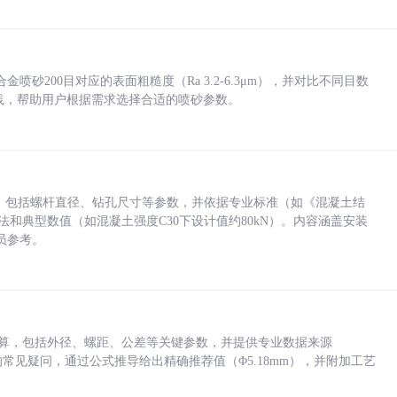
砂200目对应的表面粗糙度（Ra 3.2-6.3μm），并对比不同目数
业实践，帮助用户根据需求选择合适的喷砂参数。
力，包括螺杆直径、钻孔尺寸等参数，并依据专业标准（如《混凝土结
方法和典型数值（如混凝土强度C30下设计值约80kN）。内容涵盖安装
员参考。
底孔计算，包括外径、螺距、公差等关键参数，并提供专业数据来源
孔尺寸的常见疑问，通过公式推导给出精确推荐值（Φ5.18mm），并附加工艺