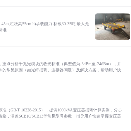
5m,栏板高55cm b)承载能力:标载30-35吨,最大允
标准
点分析千兆光模块的收光标准（典型值为-3dBm至-24dBm），并
常的常见原因（如光纤损耗、连接器问题）及解决方案，帮助用户快
/T 10228-2015），提供1000kVA变压器损耗计算实例，分步
，涵盖SCB10/SCB13等常见型号参数，指导用户快速掌握变压器