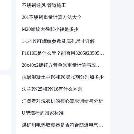
不锈钢通风 管道施工
201不锈钢重量计算方法大全
M20螺纹大径和小径是多少
1-1/4 NPT螺纹参数及底孔尺寸详解
F1010E是什么管？能否用3205或3505代
换
20x40x2镀锌方管单米重量计算与应用
分析
抗渗混凝土中P6和P8膨胀剂分别加多少
法兰PN25和PN16有什么区别
消费者对洗衣机的核心需求调研与分析
U型螺栓的国家标准
煤矿用电热取暖器是否符合防爆电气设
备标准