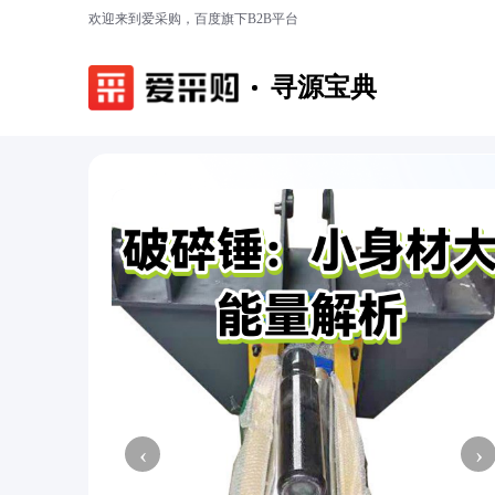
欢迎来到爱采购，百度旗下B2B平台
寻源宝典
‹
›