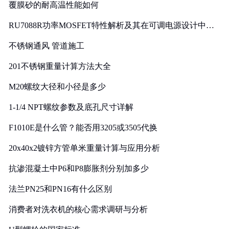
覆膜砂的耐高温性能如何
RU7088R功率MOSFET特性解析及其在可调电源设计中的
实践
不锈钢通风 管道施工
201不锈钢重量计算方法大全
M20螺纹大径和小径是多少
1-1/4 NPT螺纹参数及底孔尺寸详解
F1010E是什么管？能否用3205或3505代换
20x40x2镀锌方管单米重量计算与应用分析
抗渗混凝土中P6和P8膨胀剂分别加多少
法兰PN25和PN16有什么区别
消费者对洗衣机的核心需求调研与分析