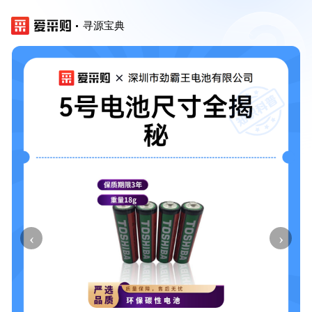
寻源宝典
‹
›