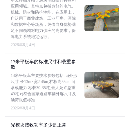
本文详细介绍了浇筑母线槽的特点和
应用领域。其特点包括良好的电气、
机械、防火和防护性能。在应用上，
广泛用于商业建筑、工业厂房、医院
和数据中心等场所，凭借自身优势满
足不同领域对电力供应的高要求，保
障电力系统稳定运行。
2026年8月4日
13米平板车的标准尺寸和载重参
数
13米平板车主要技术参数包括: a)外形
尺寸:长13m×宽2.45m,栏板高55cm b)
承载能力:标载30-35吨,最大允许总重
49吨 c)符合国家道路车辆外廓尺寸及
轴荷限值标准
2026年8月4日
光模块接收功率多少是正常