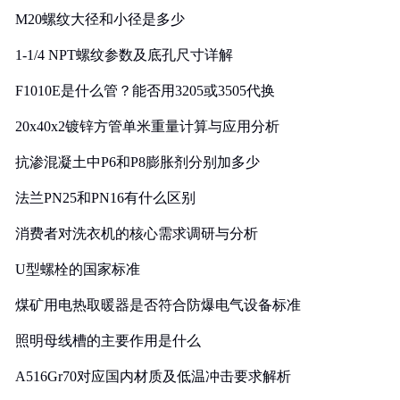
M20螺纹大径和小径是多少
1-1/4 NPT螺纹参数及底孔尺寸详解
F1010E是什么管？能否用3205或3505代换
20x40x2镀锌方管单米重量计算与应用分析
抗渗混凝土中P6和P8膨胀剂分别加多少
法兰PN25和PN16有什么区别
消费者对洗衣机的核心需求调研与分析
U型螺栓的国家标准
煤矿用电热取暖器是否符合防爆电气设备标准
照明母线槽的主要作用是什么
A516Gr70对应国内材质及低温冲击要求解析