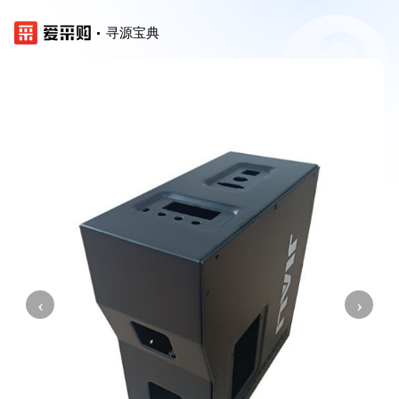
寻源宝典
‹
›