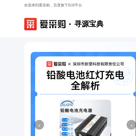
欢迎来到爱采购，百度旗下B2B平台
寻源宝典
‹
›