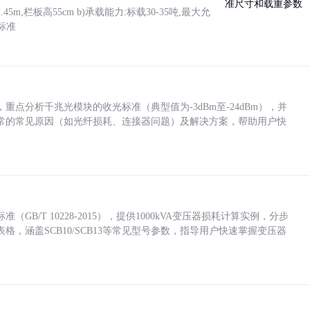
5m,栏板高55cm b)承载能力:标载30-35吨,最大允
标准
点分析千兆光模块的收光标准（典型值为-3dBm至-24dBm），并
常的常见原因（如光纤损耗、连接器问题）及解决方案，帮助用户快
/T 10228-2015），提供1000kVA变压器损耗计算实例，分步
，涵盖SCB10/SCB13等常见型号参数，指导用户快速掌握变压器