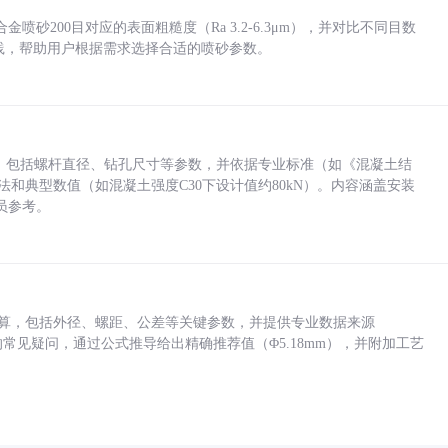
砂200目对应的表面粗糙度（Ra 3.2-6.3μm），并对比不同目数
业实践，帮助用户根据需求选择合适的喷砂参数。
力，包括螺杆直径、钻孔尺寸等参数，并依据专业标准（如《混凝土结
方法和典型数值（如混凝土强度C30下设计值约80kN）。内容涵盖安装
员参考。
底孔计算，包括外径、螺距、公差等关键参数，并提供专业数据来源
孔尺寸的常见疑问，通过公式推导给出精确推荐值（Φ5.18mm），并附加工艺