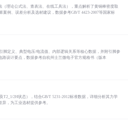
法（理论公式法、查表法、在线工具法），重点解析了黄铜棒密度取
计算案例、误差分析及选材建议，数据参考GB/T 4423-2007等国家标
括各引脚定义、典型电压/电流值、内部逻辑关系等核心数据，并附引脚参
电路设计要点，数据参考自杭州士兰微电子官方规格书（版本
_1/2H状态），结合GB/T 5231-2012标准数据，详细分析其力学
差异，为工业选材提供参考。