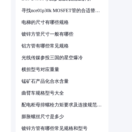
寻找nce01p30k MOSFET管的合适替代
型号
电梯的尺寸有哪些规格
镀锌方管尺寸一般有哪些
铝方管有哪些常见规格
光线传媒参投三国的星空爆冷
横担型号对应重量
锰矿石产品化合水含量
曲臂车规格型号大全
配电柜母排螺栓力矩要求及连接规范详
解
膨胀螺丝尺寸是多少
镀锌方管有哪些常见规格和型号