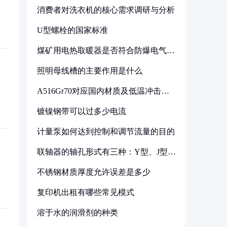
消费者对洗衣机的核心需求调研与分析
U型螺栓的国家标准
煤矿用电热取暖器是否符合防爆电气设
备标准
照明母线槽的主要作用是什么
A516Gr70对应国内材质及低温冲击要
求解析
镀镍钢带可以过多少电流
计量泵如何达到控制和调节流量的目的
联轴器的轴孔形式有三种：Y型、J型、
Z型
不锈钢材质厚度允许误差是多少
复印机出租有哪些常见模式
溶于水的润滑剂的种类