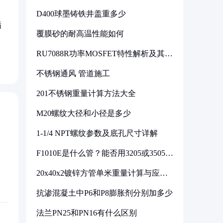
D400球墨铸铁井盖重多少
循
覆膜砂的耐高温性能如何
RU7088R功率MOSFET特性解析及其在
可调电源设计中的实践
不锈钢通风 管道施工
201不锈钢重量计算方法大全
M20螺纹大径和小径是多少
1-1/4 NPT螺纹参数及底孔尺寸详解
F1010E是什么管？能否用3205或3505代
换
20x40x2镀锌方管单米重量计算与应用
分析
抗渗混凝土中P6和P8膨胀剂分别加多少
法兰PN25和PN16有什么区别