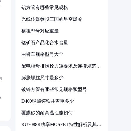
铝方管有哪些常见规格
胶
光线传媒参投三国的星空爆冷
横担型号对应重量
锰矿石产品化合水含量
曲臂车规格型号大全
配电柜母排螺栓力矩要求及连接规范详
解
膨胀螺丝尺寸是多少
布
镀锌方管有哪些常见规格和型号
体
D400球墨铸铁井盖重多少
覆膜砂的耐高温性能如何
RU7088R功率MOSFET特性解析及其在
可调电源设计中的实践