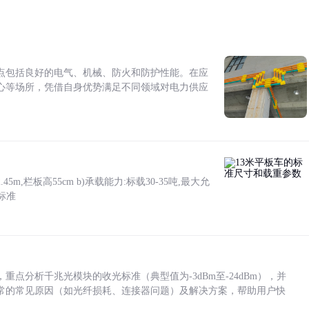
点包括良好的电气、机械、防火和防护性能。在应
心等场所，凭借自身优势满足不同领域对电力供应
5m,栏板高55cm b)承载能力:标载30-35吨,最大允
标准
点分析千兆光模块的收光标准（典型值为-3dBm至-24dBm），并
常的常见原因（如光纤损耗、连接器问题）及解决方案，帮助用户快