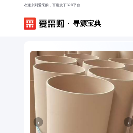
欢迎来到爱采购，百度旗下B2B平台
寻源宝典
‹
›