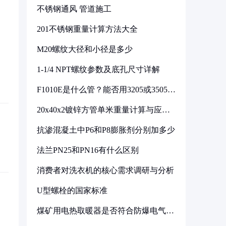
不锈钢通风 管道施工
201不锈钢重量计算方法大全
M20螺纹大径和小径是多少
1-1/4 NPT螺纹参数及底孔尺寸详解
F1010E是什么管？能否用3205或3505代
换
20x40x2镀锌方管单米重量计算与应用
分析
抗渗混凝土中P6和P8膨胀剂分别加多少
法兰PN25和PN16有什么区别
消费者对洗衣机的核心需求调研与分析
U型螺栓的国家标准
煤矿用电热取暖器是否符合防爆电气设
备标准