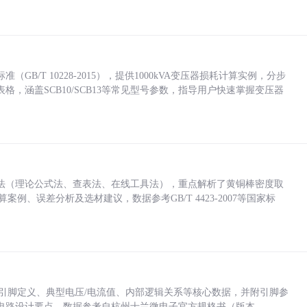
/T 10228-2015），提供1000kVA变压器损耗计算实例，分步
，涵盖SCB10/SCB13等常见型号参数，指导用户快速掌握变压器
法（理论公式法、查表法、在线工具法），重点解析了黄铜棒密度取
计算案例、误差分析及选材建议，数据参考GB/T 4423-2007等国家标
括各引脚定义、典型电压/电流值、内部逻辑关系等核心数据，并附引脚参
电路设计要点，数据参考自杭州士兰微电子官方规格书（版本