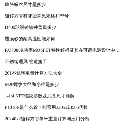
膨胀螺丝尺寸是多少
镀锌方管有哪些常见规格和型号
D400球墨铸铁井盖重多少
覆膜砂的耐高温性能如何
RU7088R功率MOSFET特性解析及其在可调电源设计中的
实践
不锈钢通风 管道施工
201不锈钢重量计算方法大全
M20螺纹大径和小径是多少
1-1/4 NPT螺纹参数及底孔尺寸详解
F1010E是什么管？能否用3205或3505代换
20x40x2镀锌方管单米重量计算与应用分析