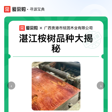
寻源宝典
‹
›