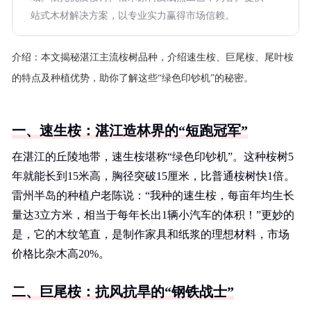
站式木材解决方案，以专业实力赢得市场信赖。
介绍：
本文揭秘湛江主流桉树品种，介绍速生桉、巨尾桉、尾叶桉
的特点及种植优势，助你了解这些“绿色印钞机”的秘密。
一、速生桉：湛江造林界的“短跑冠军”
在湛江的丘陵地带，速生桉堪称“绿色印钞机”。这种桉树5
年就能长到15米高，胸径突破15厘米，比普通桉树快1倍。
雷州半岛的种植户老陈说：“我种的速生桉，每亩年均生长
量达3立方米，相当于每年长出1辆小汽车的体积！”更妙的
是，它的木纹笔直，是制作家具和纸浆的理想材料，市场
价格比杂木高20%。
二、巨尾桉：抗风抗旱的“钢铁战士”