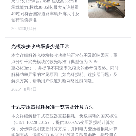
尺寸:长13m×宽2.45m,栏板高55cm b)
承载能力:标载30-35吨,最大允许总重
49吨 c)符合国家道路车辆外廓尺寸及
轴荷限值标准
2026年8月4日
光模块接收功率多少是正常
本文详细解答光模块接收功率的正常范围及影响因素，重
点分析千兆光模块的收光标准（典型值为-3dBm
至-24dBm），并提供不同速率光模块的参考值表格。同时
解释功率异常的常见原因（如光纤损耗、连接器问题）及
解决方案，帮助用户快速判断网络性能问题。
2026年8月4日
干式变压器损耗标准一览表及计算方法
本文详细解析干式变压器空载损耗、负载损耗的国家标准
（GB/T 10228-2015），提供1000kVA变压器损耗计算实
例，分步骤说明变损计算方法，并附电力变压器损耗计算
实例表格，涵盖SCB10/SCB13等常见型号参数，指导用户