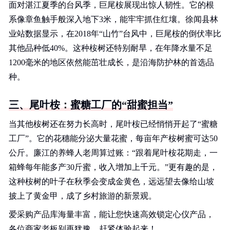
面对湛江夏季的台风季，巨尾桉展现出惊人韧性。它的根
系像章鱼触手般深入地下3米，能牢牢抓住红壤。徐闻县林
业站数据显示，在2018年“山竹”台风中，巨尾桉的倒伏率比
其他品种低40%。这种桉树还特别耐旱，在年降水量不足
1200毫米的地区依然能茁壮成长，是沿海防护林的首选品
种。
三、尾叶桉：蜜糖工厂的“甜蜜担当”
当其他桉树还在努力长高时，尾叶桉已经悄悄开起了“蜜糖
工厂”。它的花穗能分泌大量花蜜，每亩年产桉树蜜可达50
公斤。廉江的养蜂人老周算过账：“跟着尾叶桉花期走，一
箱蜂每年能多产30斤蜜，收入增加上千元。”更有趣的是，
这种桉树的叶子在秋季会变成金黄色，远远望去像给山坡
披上了黄金甲，成了乡村旅游的新景观。
爱采购产品库海量丰富，能让您快速高效锁定心仪产品，
各位商家老板别再犹豫，赶紧体验起来！