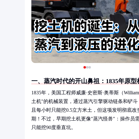
一、蒸汽时代的开山鼻祖：1835年原型
1835年，美国工程师威廉·史密斯·奥蒂斯（Willi
土机"的机械装置，通过蒸汽引擎驱动链条和铲
且每小时只能挖0.5立方米土，但这项发明彻底
期！不过，早期挖土机更像"蒸汽怪兽"：操作员
只能挖90度垂直坑。