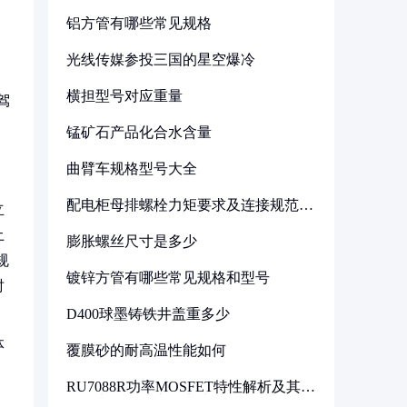
铝方管有哪些常见规格
，
光线传媒参投三国的星空爆冷
横担型号对应重量
驾
锰矿石产品化合水含量
曲臂车规格型号大全
配电柜母排螺栓力矩要求及连接规范详
立
解
土
膨胀螺丝尺寸是多少
规
镀锌方管有哪些常见规格和型号
时
D400球墨铸铁井盖重多少
体
覆膜砂的耐高温性能如何
RU7088R功率MOSFET特性解析及其在
可调电源设计中的实践