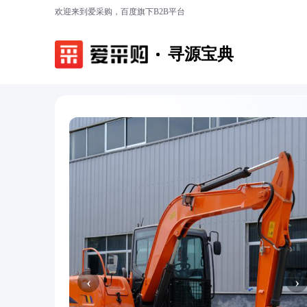
欢迎来到爱采购，百度旗下B2B平台
寻源宝典
‹
›