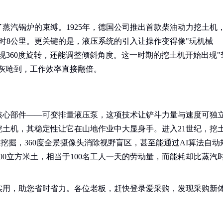
了蒸汽锅炉的束缚。1925年，德国公司推出首款柴油动力挖土机
时8公里。更关键的是，液压系统的引入让操作变得像"玩机械
现360度旋转，还能调整倾斜角度。这一时期的挖土机开始出现"
灰呛到，工作效率直接翻倍。
的核心部件——可变排量液压泵，这项技术让铲斗力量与速度可独
压挖土机，其稳定性让它在山地作业中大显身手。进入21世纪，挖
准挖掘，360度全景摄像头消除视野盲区，甚至能通过AI算法自动
00立方米土，相当于100名工人一天的劳动量，而能耗却比蒸汽
实用，助您省时省力。各位老板，赶快登录爱采购，发现采购新