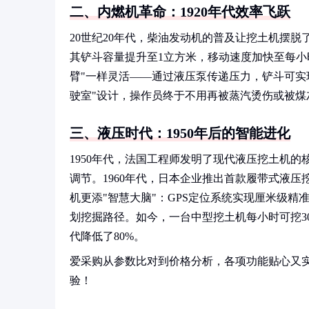
二、内燃机革命：1920年代效率飞跃
20世纪20年代，柴油发动机的普及让挖土机摆脱
其铲斗容量提升至1立方米，移动速度加快至每小
臂"一样灵活——通过液压泵传递压力，铲斗可实
驶室"设计，操作员终于不用再被蒸汽烫伤或被煤
三、液压时代：1950年后的智能进化
1950年代，法国工程师发明了现代液压挖土机
调节。1960年代，日本企业推出首款履带式液
机更添"智慧大脑"：GPS定位系统实现厘米级精
划挖掘路径。如今，一台中型挖土机每小时可挖3
代降低了80%。
爱采购从参数比对到价格分析，各项功能贴心又
验！