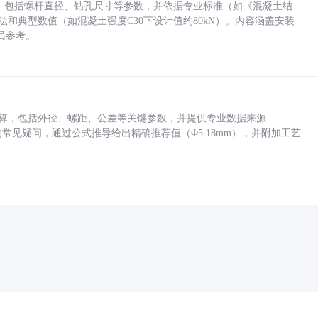
力，包括螺杆直径、钻孔尺寸等参数，并依据专业标准（如《混凝土结
方法和典型数值（如混凝土强度C30下设计值约80kN）。内容涵盖安装
员参考。
底孔计算，包括外径、螺距、公差等关键参数，并提供专业数据来源
孔尺寸的常见疑问，通过公式推导给出精确推荐值（Φ5.18mm），并附加工艺