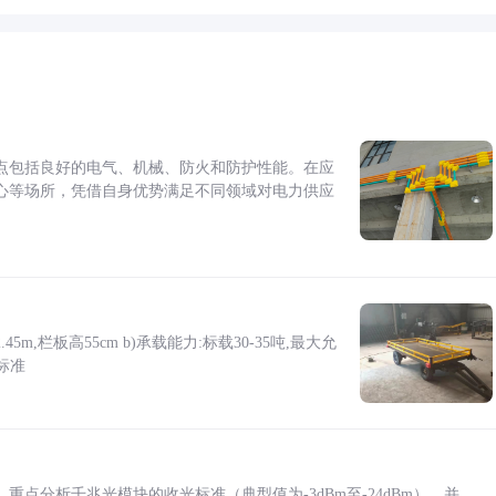
点包括良好的电气、机械、防火和防护性能。在应
心等场所，凭借自身优势满足不同领域对电力供应
5m,栏板高55cm b)承载能力:标载30-35吨,最大允
标准
点分析千兆光模块的收光标准（典型值为-3dBm至-24dBm），并