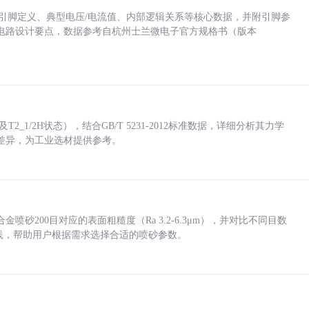
括各引脚定义、典型电压/电流值、内部逻辑关系等核心数据，并附引脚参
电路设计要点，数据参考自杭州士兰微电子官方规格书（版本
_1/2H状态），结合GB/T 5231-2012标准数据，详细分析其力学
差异，为工业选材提供参考。
砂200目对应的表面粗糙度（Ra 3.2-6.3μm），并对比不同目数
业实践，帮助用户根据需求选择合适的喷砂参数。