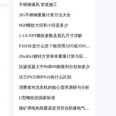
不锈钢通风 管道施工
201不锈钢重量计算方法大全
M20螺纹大径和小径是多少
1-1/4 NPT螺纹参数及底孔尺寸详解
F1010E是什么管？能否用3205或3505代
换
20x40x2镀锌方管单米重量计算与应用
分析
抗渗混凝土中P6和P8膨胀剂分别加多少
法兰PN25和PN16有什么区别
消费者对洗衣机的核心需求调研与分析
U型螺栓的国家标准
煤矿用电热取暖器是否符合防爆电气设
备标准