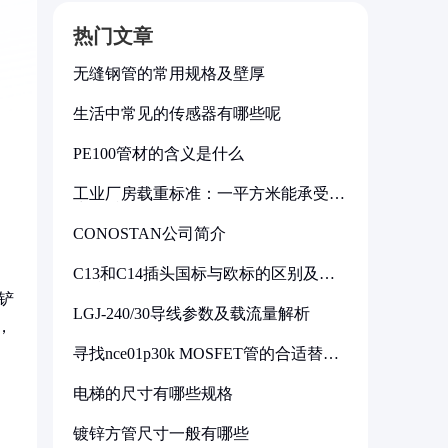
热门文章
无缝钢管的常用规格及壁厚
生活中常见的传感器有哪些呢
PE100管材的含义是什么
工业厂房载重标准：一平方米能承受多
少公斤
CONOSTAN公司简介
C13和C14插头国标与欧标的区别及其
标准解析
"铲
LGJ-240/30导线参数及载流量解析
，
寻找nce01p30k MOSFET管的合适替代
型号
，
电梯的尺寸有哪些规格
镀锌方管尺寸一般有哪些