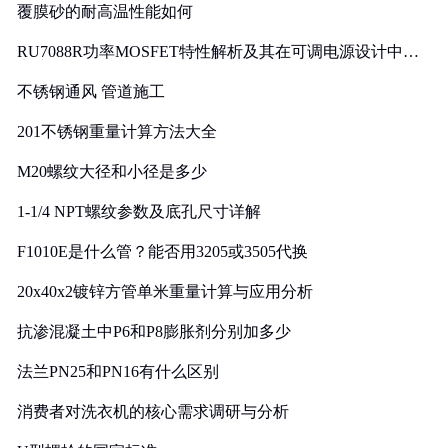
覆膜砂的耐高温性能如何
RU7088R功率MOSFET特性解析及其在可调电源设计中的
实践
不锈钢通风 管道施工
201不锈钢重量计算方法大全
M20螺纹大径和小径是多少
1-1/4 NPT螺纹参数及底孔尺寸详解
F1010E是什么管？能否用3205或3505代换
20x40x2镀锌方管单米重量计算与应用分析
抗渗混凝土中P6和P8膨胀剂分别加多少
法兰PN25和PN16有什么区别
消费者对洗衣机的核心需求调研与分析