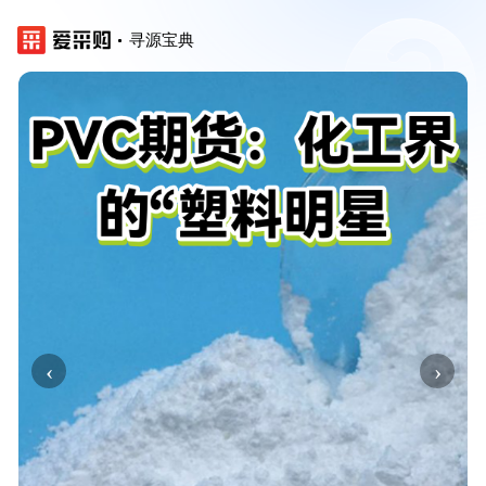
寻源宝典
‹
›