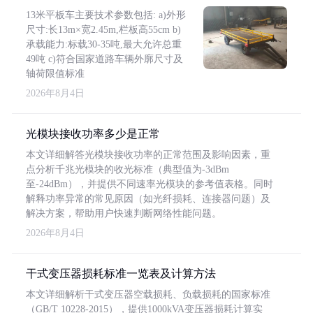
13米平板车主要技术参数包括: a)外形
尺寸:长13m×宽2.45m,栏板高55cm b)
承载能力:标载30-35吨,最大允许总重
49吨 c)符合国家道路车辆外廓尺寸及
轴荷限值标准
2026年8月4日
光模块接收功率多少是正常
本文详细解答光模块接收功率的正常范围及影响因素，重
点分析千兆光模块的收光标准（典型值为-3dBm
至-24dBm），并提供不同速率光模块的参考值表格。同时
解释功率异常的常见原因（如光纤损耗、连接器问题）及
解决方案，帮助用户快速判断网络性能问题。
2026年8月4日
干式变压器损耗标准一览表及计算方法
本文详细解析干式变压器空载损耗、负载损耗的国家标准
（GB/T 10228-2015），提供1000kVA变压器损耗计算实