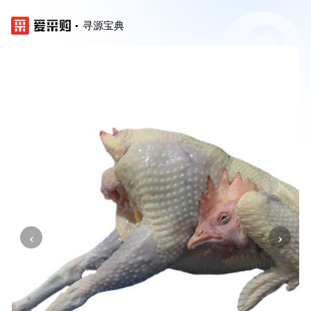
寻源宝典
‹
›