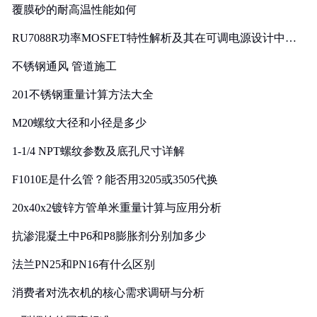
覆膜砂的耐高温性能如何
RU7088R功率MOSFET特性解析及其在可调电源设计中的
实践
不锈钢通风 管道施工
201不锈钢重量计算方法大全
M20螺纹大径和小径是多少
1-1/4 NPT螺纹参数及底孔尺寸详解
F1010E是什么管？能否用3205或3505代换
20x40x2镀锌方管单米重量计算与应用分析
抗渗混凝土中P6和P8膨胀剂分别加多少
法兰PN25和PN16有什么区别
消费者对洗衣机的核心需求调研与分析