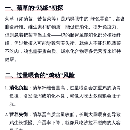
一、菊草的“鸡缘”初探
菊草（如菊苣、苦苣菜等）是鸡群眼中的“绿色零食”，富含
膳食纤维、维生素和矿物质，能促进消化、提升免疫力。
但别急着把菊草当主食——鸡的肠胃虽能消化部分植物纤
维，但过量摄入可能导致营养失衡。就像人不能只吃蔬菜
不吃肉，鸡也需要蛋白质、碳水化合物等多元营养来维持
健康。
二、过量喂食的“鸡动”风险
消化负担
：菊草纤维含量高，过量喂食会加重鸡的肠胃
负担，引发腹泻或消化不良，就像人吃太多粗粮会肚子
胀。
营养失衡
：菊草蛋白质含量较低，长期大量喂食会导致
鸡生长缓慢、产蛋率下降，就像只吃沙拉不碰肉的人容