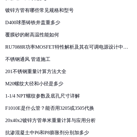
镀锌方管有哪些常见规格和型号
D400球墨铸铁井盖重多少
覆膜砂的耐高温性能如何
RU7088R功率MOSFET特性解析及其在可调电源设计中的
实践
不锈钢通风 管道施工
201不锈钢重量计算方法大全
M20螺纹大径和小径是多少
1-1/4 NPT螺纹参数及底孔尺寸详解
F1010E是什么管？能否用3205或3505代换
20x40x2镀锌方管单米重量计算与应用分析
抗渗混凝土中P6和P8膨胀剂分别加多少