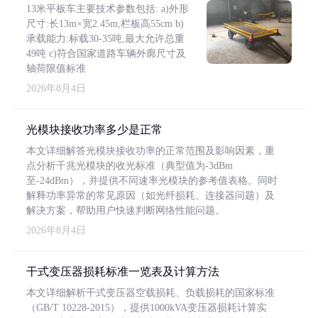
13米平板车主要技术参数包括: a)外形
尺寸:长13m×宽2.45m,栏板高55cm b)
承载能力:标载30-35吨,最大允许总重
49吨 c)符合国家道路车辆外廓尺寸及
轴荷限值标准
2026年8月4日
光模块接收功率多少是正常
本文详细解答光模块接收功率的正常范围及影响因素，重
点分析千兆光模块的收光标准（典型值为-3dBm
至-24dBm），并提供不同速率光模块的参考值表格。同时
解释功率异常的常见原因（如光纤损耗、连接器问题）及
解决方案，帮助用户快速判断网络性能问题。
2026年8月4日
干式变压器损耗标准一览表及计算方法
本文详细解析干式变压器空载损耗、负载损耗的国家标准
（GB/T 10228-2015），提供1000kVA变压器损耗计算实