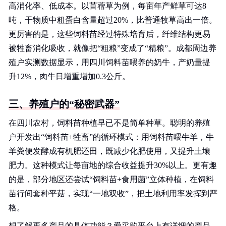
高消化率、低成本。以苜蓿草为例，每亩年产鲜草可达8
吨，干物质中粗蛋白含量超过20%，比普通牧草高出一倍。
更厉害的是，这些饲料苗经过特殊培育后，纤维结构更易
被牲畜消化吸收，就像把“粗粮”变成了“精粮”。成都周边养
殖户实测数据显示，用四川饲料苗喂养的奶牛，产奶量提
升12%，肉牛日增重增加0.3公斤。
三、养殖户的“秘密武器”
在四川农村，饲料苗种植早已不是简单种草。聪明的养殖
户开发出“饲料苗+牲畜”的循环模式：用饲料苗喂牛羊，牛
羊粪便发酵成有机肥还田，既减少化肥使用，又提升土壤
肥力。这种模式让每亩地的综合收益提升30%以上。更有趣
的是，部分地区还尝试“饲料苗+食用菌”立体种植，在饲料
苗行间套种平菇，实现“一地双收”，把土地利用率发挥到严
格。
想了解更多产品的具体功能？爱采购平台上有详细的产品