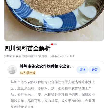
四川饲料苗全解析
蚌埠市谷农农作物种植专业合作社
·
2026-03-19 15:30:33
蚌埠市谷农农作物种植专业合作
咨询
进店
社
法人:陈士波
蚌埠市谷农农作物种植专业合作社位于安徽省蚌埠市淮上
区，主营米糠粕、砻糠粉、烘干稻壳粉等农作物加工产
品，专注玉米、小麦、水稻等谷物种植与销售，深耕农业
领域多年，品质可靠，实力雄厚。成立于2019年，专业团
队保障优质服务。