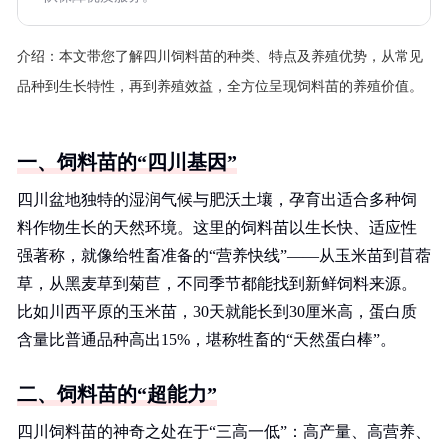
介绍：
本文带您了解四川饲料苗的种类、特点及养殖优势，从常见
品种到生长特性，再到养殖效益，全方位呈现饲料苗的养殖价值。
一、饲料苗的“四川基因”
四川盆地独特的湿润气候与肥沃土壤，孕育出适合多种饲
料作物生长的天然环境。这里的饲料苗以生长快、适应性
强著称，就像给牲畜准备的“营养快线”——从玉米苗到苜蓿
草，从黑麦草到菊苣，不同季节都能找到新鲜饲料来源。
比如川西平原的玉米苗，30天就能长到30厘米高，蛋白质
含量比普通品种高出15%，堪称牲畜的“天然蛋白棒”。
二、饲料苗的“超能力”
四川饲料苗的神奇之处在于“三高一低”：高产量、高营养、