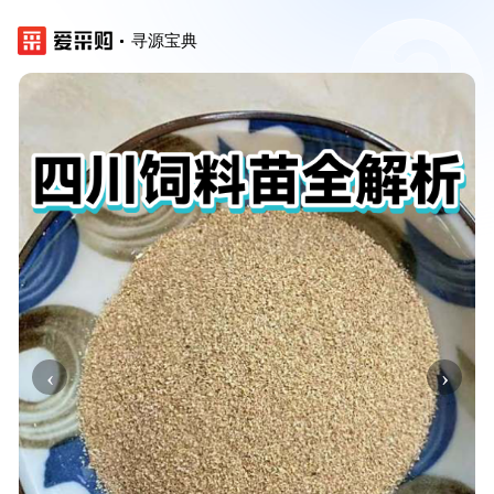
寻源宝典
‹
›