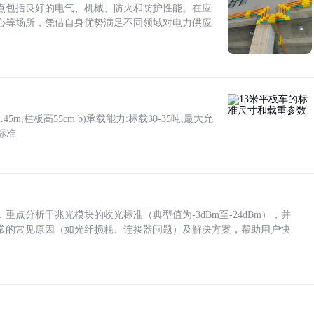
点包括良好的电气、机械、防火和防护性能。在应
心等场所，凭借自身优势满足不同领域对电力供应
5m,栏板高55cm b)承载能力:标载30-35吨,最大允
标准
点分析千兆光模块的收光标准（典型值为-3dBm至-24dBm），并
常的常见原因（如光纤损耗、连接器问题）及解决方案，帮助用户快