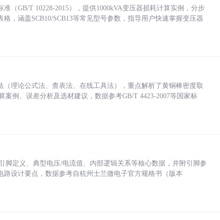
/T 10228-2015），提供1000kVA变压器损耗计算实例，分步
，涵盖SCB10/SCB13等常见型号参数，指导用户快速掌握变压器
法（理论公式法、查表法、在线工具法），重点解析了黄铜棒密度取
计算案例、误差分析及选材建议，数据参考GB/T 4423-2007等国家标
括各引脚定义、典型电压/电流值、内部逻辑关系等核心数据，并附引脚参
电路设计要点，数据参考自杭州士兰微电子官方规格书（版本