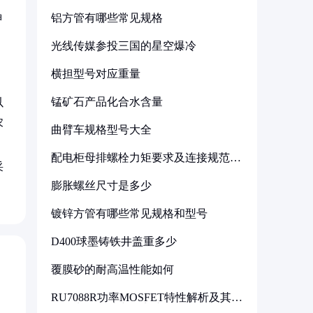
铝方管有哪些常见规格
钾
光线传媒参投三国的星空爆冷
横担型号对应重量
锰矿石产品化合水含量
以
农
曲臂车规格型号大全
。
配电柜母排螺栓力矩要求及连接规范详
采
解
膨胀螺丝尺寸是多少
镀锌方管有哪些常见规格和型号
D400球墨铸铁井盖重多少
覆膜砂的耐高温性能如何
RU7088R功率MOSFET特性解析及其在
可调电源设计中的实践