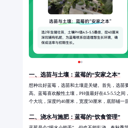
一、选苗与土壤：蓝莓的“安家之本”
想种出好蓝莓，选苗和土壤是关键。首先，选苗
高。蓝莓喜欢酸性土壤，PH值最好在4.5-5.
个大坑，深度约40厘米，宽度50厘米，底部铺一
二、浇水与施肥：蓝莓的“饮食管理”
蓝莓是个“喝水小能手”，但也不能乱浇。春秋季