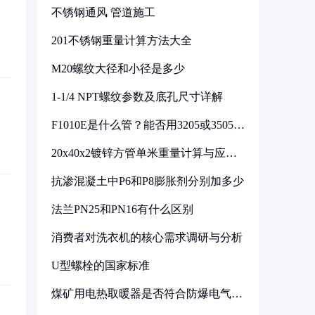
不锈钢通风 管道施工
201不锈钢重量计算方法大全
M20螺纹大径和小径是多少
1-1/4 NPT螺纹参数及底孔尺寸详解
F1010E是什么管？能否用3205或3505代
换
20x40x2镀锌方管单米重量计算与应用
分析
抗渗混凝土中P6和P8膨胀剂分别加多少
法兰PN25和PN16有什么区别
消费者对洗衣机的核心需求调研与分析
U型螺栓的国家标准
煤矿用电热取暖器是否符合防爆电气设
备标准