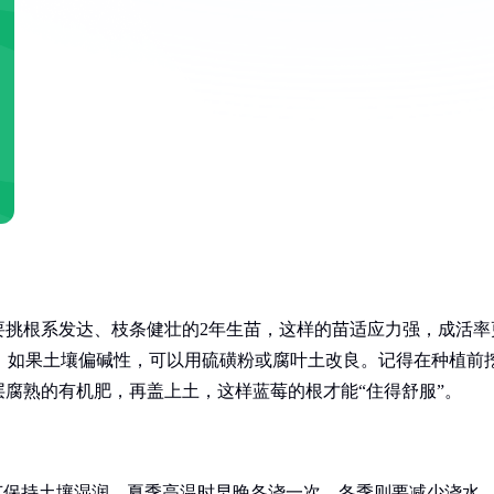
要挑根系发达、枝条健壮的2年生苗，这样的苗适应力强，成活率
5之间，如果土壤偏碱性，可以用硫磺粉或腐叶土改良。记得在种植前
层腐熟的有机肥，再盖上土，这样蓝莓的根才能“住得舒服”。
节保持土壤湿润，夏季高温时早晚各浇一次，冬季则要减少浇水