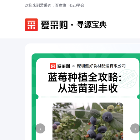
欢迎来到爱采购，百度旗下B2B平台
寻源宝典
‹
›