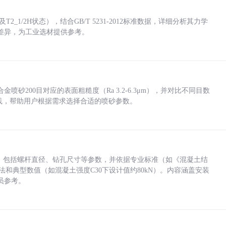
_1/2H状态），结合GB/T 5231-2012标准数据，详细分析其力学
差异，为工业选材提供参考。
砂200目对应的表面粗糙度（Ra 3.2-6.3μm），并对比不同目数
业实践，帮助用户根据需求选择合适的喷砂参数。
力，包括螺杆直径、钻孔尺寸等参数，并依据专业标准（如《混凝土结
方法和典型数值（如混凝土强度C30下设计值约80kN）。内容涵盖安装
员参考。