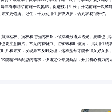
，每年春季萌芽前施一次氮肥，促进枝叶生长；开花前施一次磷
果实更饱满。记住，千万别用生肥或浓肥，否则容易“烧根”。
，剪掉枯枝、病枝和过密的枝条，保持树形通风透光。夏季也可
但也要注意防治。常见的有蚜虫、红蜘蛛和叶斑病，可以用生物
察叶片和果实，发现异常及时处理，这样蓝莓才能长得又好又多
！它能精准匹配您的需求，快速定位专属商品，开启省心省力的