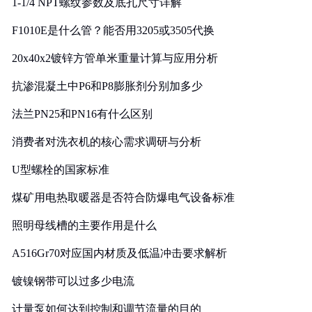
1-1/4 NPT螺纹参数及底孔尺寸详解
F1010E是什么管？能否用3205或3505代换
20x40x2镀锌方管单米重量计算与应用分析
抗渗混凝土中P6和P8膨胀剂分别加多少
法兰PN25和PN16有什么区别
消费者对洗衣机的核心需求调研与分析
U型螺栓的国家标准
煤矿用电热取暖器是否符合防爆电气设备标准
照明母线槽的主要作用是什么
A516Gr70对应国内材质及低温冲击要求解析
镀镍钢带可以过多少电流
计量泵如何达到控制和调节流量的目的