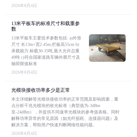
2026年8月4日
13米平板车的标准尺寸和载重参
数
13米平板车主要技术参数包括: a)外形
尺寸:长13m×宽2.45m,栏板高55cm b)
承载能力:标载30-35吨,最大允许总重
49吨 c)符合国家道路车辆外廓尺寸及
轴荷限值标准
2026年8月4日
光模块接收功率多少是正常
本文详细解答光模块接收功率的正常范围及影响因素，重
点分析千兆光模块的收光标准（典型值为-3dBm
至-24dBm），并提供不同速率光模块的参考值表格。同时
解释功率异常的常见原因（如光纤损耗、连接器问题）及
解决方案，帮助用户快速判断网络性能问题。
2026年8月4日