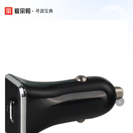
寻源宝典
‹
›