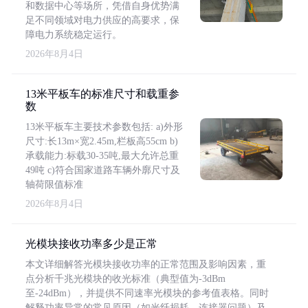
和数据中心等场所，凭借自身优势满
足不同领域对电力供应的高要求，保
障电力系统稳定运行。
2026年8月4日
13米平板车的标准尺寸和载重参
数
13米平板车主要技术参数包括: a)外形
尺寸:长13m×宽2.45m,栏板高55cm b)
承载能力:标载30-35吨,最大允许总重
49吨 c)符合国家道路车辆外廓尺寸及
轴荷限值标准
2026年8月4日
光模块接收功率多少是正常
本文详细解答光模块接收功率的正常范围及影响因素，重
点分析千兆光模块的收光标准（典型值为-3dBm
至-24dBm），并提供不同速率光模块的参考值表格。同时
解释功率异常的常见原因（如光纤损耗、连接器问题）及