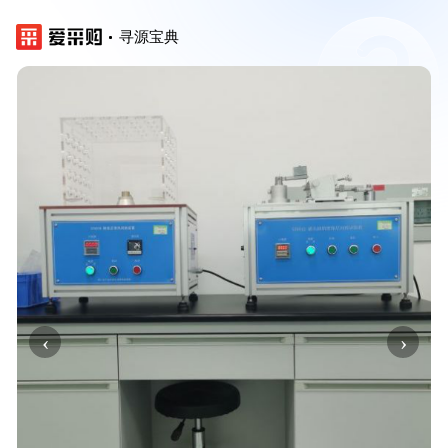
寻源宝典
‹
›