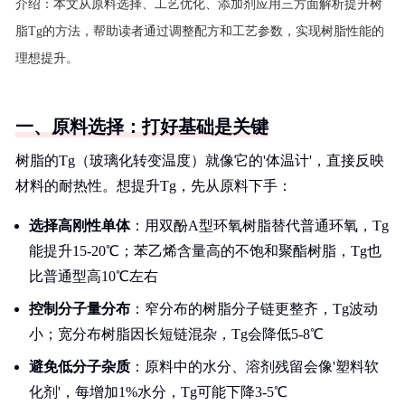
介绍：
本文从原料选择、工艺优化、添加剂应用三方面解析提升树
脂Tg的方法，帮助读者通过调整配方和工艺参数，实现树脂性能的
理想提升。
一、原料选择：打好基础是关键
树脂的Tg（玻璃化转变温度）就像它的'体温计'，直接反映
材料的耐热性。想提升Tg，先从原料下手：
选择高刚性单体
：用双酚A型环氧树脂替代普通环氧，Tg
能提升15-20℃；苯乙烯含量高的不饱和聚酯树脂，Tg也
比普通型高10℃左右
控制分子量分布
：窄分布的树脂分子链更整齐，Tg波动
小；宽分布树脂因长短链混杂，Tg会降低5-8℃
避免低分子杂质
：原料中的水分、溶剂残留会像'塑料软
化剂'，每增加1%水分，Tg可能下降3-5℃