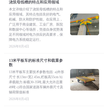
浇筑母线槽的特点和应用领域
本文详细介绍了浇筑母线槽的特点和
应用领域。其特点包括良好的电气、
机械、防火和防护性能。在应用上，
广泛用于商业建筑、工业厂房、医院
和数据中心等场所，凭借自身优势满
足不同领域对电力供应的高要求，保
障电力系统稳定运行。
2026年8月4日
13米平板车的标准尺寸和载重参
数
13米平板车主要技术参数包括: a)外形
尺寸:长13m×宽2.45m,栏板高55cm b)
承载能力:标载30-35吨,最大允许总重
49吨 c)符合国家道路车辆外廓尺寸及
轴荷限值标准
2026年8月4日