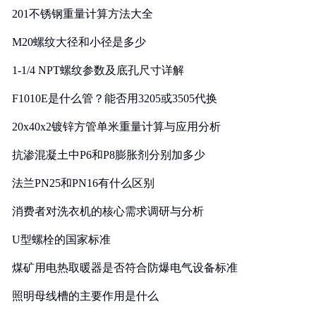
201不锈钢重量计算方法大全
M20螺纹大径和小径是多少
1-1/4 NPT螺纹参数及底孔尺寸详解
F1010E是什么管？能否用3205或3505代换
20x40x2镀锌方管单米重量计算与应用分析
抗渗混凝土中P6和P8膨胀剂分别加多少
法兰PN25和PN16有什么区别
消费者对洗衣机的核心需求调研与分析
U型螺栓的国家标准
煤矿用电热取暖器是否符合防爆电气设备标准
照明母线槽的主要作用是什么