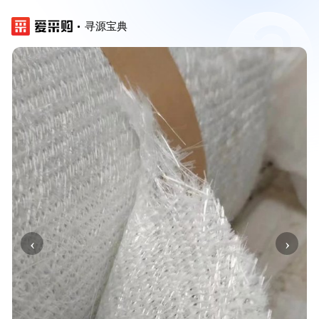
寻源宝典
‹
›