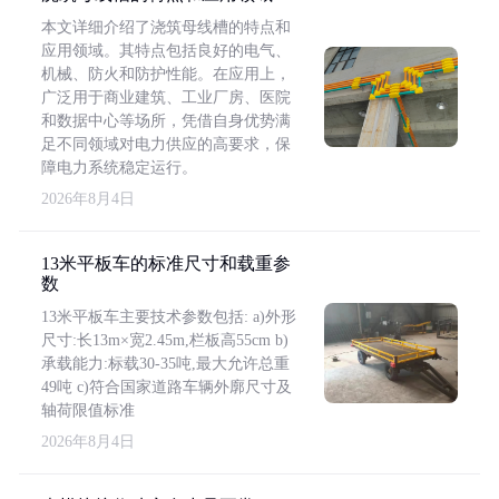
本文详细介绍了浇筑母线槽的特点和
应用领域。其特点包括良好的电气、
机械、防火和防护性能。在应用上，
广泛用于商业建筑、工业厂房、医院
和数据中心等场所，凭借自身优势满
足不同领域对电力供应的高要求，保
障电力系统稳定运行。
2026年8月4日
13米平板车的标准尺寸和载重参
数
13米平板车主要技术参数包括: a)外形
尺寸:长13m×宽2.45m,栏板高55cm b)
承载能力:标载30-35吨,最大允许总重
49吨 c)符合国家道路车辆外廓尺寸及
轴荷限值标准
2026年8月4日