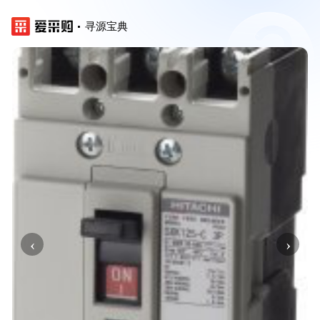
寻源宝典
‹
›