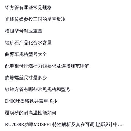
铝方管有哪些常见规格
光线传媒参投三国的星空爆冷
横担型号对应重量
锰矿石产品化合水含量
曲臂车规格型号大全
配电柜母排螺栓力矩要求及连接规范详解
膨胀螺丝尺寸是多少
镀锌方管有哪些常见规格和型号
D400球墨铸铁井盖重多少
覆膜砂的耐高温性能如何
RU7088R功率MOSFET特性解析及其在可调电源设计中的
实践