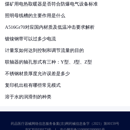
煤矿用电热取暖器是否符合防爆电气设备标准
照明母线槽的主要作用是什么
A516Gr70对应国内材质及低温冲击要求解析
镀镍钢带可以过多少电流
计量泵如何达到控制和调节流量的目的
联轴器的轴孔形式有三种：Y型、J型、Z型
不锈钢材质厚度允许误差是多少
复印机出租有哪些常见模式
溶于水的润滑剂的种类
药品医疗器械网络信息服务备案(京)网药械信息备字（2021）第00159号
京ICP证030173号
京公网安备11000002000001号