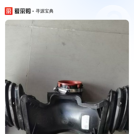
寻源宝典
‹
›