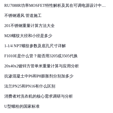
RU7088R功率MOSFET特性解析及其在可调电源设计中的
实践
不锈钢通风 管道施工
201不锈钢重量计算方法大全
M20螺纹大径和小径是多少
1-1/4 NPT螺纹参数及底孔尺寸详解
F1010E是什么管？能否用3205或3505代换
20x40x2镀锌方管单米重量计算与应用分析
抗渗混凝土中P6和P8膨胀剂分别加多少
法兰PN25和PN16有什么区别
消费者对洗衣机的核心需求调研与分析
U型螺栓的国家标准