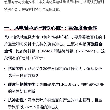
使用寿命与发电效率。本文揭秘风电轴承常用材料，从高强度钢到
特殊合金，解析材料特性与应用场景。
一、风电轴承的“钢铁心脏”：高强度合金钢
风电轴承就像风力发电机的“钢铁心脏”，要承受数百吨的叶
片重量和每分钟十几转的旋转冲击。主流材料是
高强度合
金钢
，比如铬钼钢（Cr-Mo）和镍铬钼钢（Ni-Cr-Mo）。这
类钢材的“超能力”在于：
抗疲劳性
：能经受住20年不间断的旋转应力，像马拉松
选手一样耐力持久
硬度与韧性平衡
：表面硬度达HRC58-62，同时保持足够
的韧性防止脆断
抗冲击性
：可承受叶片突然变向产生的冲击载荷，相当
于汽车以80km/h撞墙的冲击力