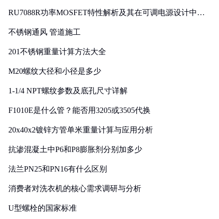
RU7088R功率MOSFET特性解析及其在可调电源设计中的
实践
不锈钢通风 管道施工
201不锈钢重量计算方法大全
M20螺纹大径和小径是多少
1-1/4 NPT螺纹参数及底孔尺寸详解
F1010E是什么管？能否用3205或3505代换
20x40x2镀锌方管单米重量计算与应用分析
抗渗混凝土中P6和P8膨胀剂分别加多少
法兰PN25和PN16有什么区别
消费者对洗衣机的核心需求调研与分析
U型螺栓的国家标准