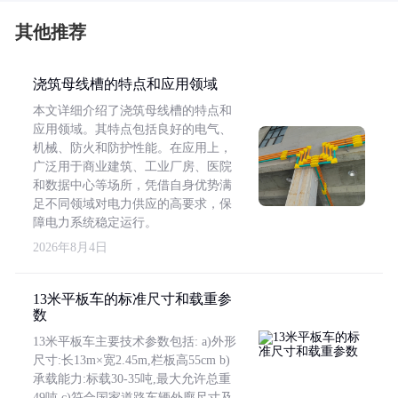
其他推荐
浇筑母线槽的特点和应用领域
本文详细介绍了浇筑母线槽的特点和
应用领域。其特点包括良好的电气、
机械、防火和防护性能。在应用上，
广泛用于商业建筑、工业厂房、医院
和数据中心等场所，凭借自身优势满
足不同领域对电力供应的高要求，保
障电力系统稳定运行。
2026年8月4日
13米平板车的标准尺寸和载重参
数
13米平板车主要技术参数包括: a)外形
尺寸:长13m×宽2.45m,栏板高55cm b)
承载能力:标载30-35吨,最大允许总重
49吨 c)符合国家道路车辆外廓尺寸及