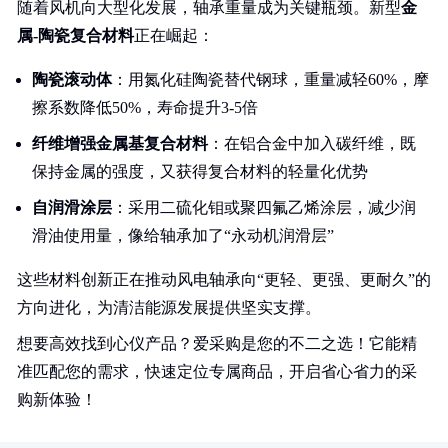
随着风机向大型化发展，轴承重量成为关键瓶颈。新型
金
属-陶瓷复合材料
正在崛起：
陶瓷滚动体
：用氮化硅陶瓷替代钢球，重量减轻60%，摩
擦系数降低50%，寿命提升3-5倍
纤维增强金属基复合材料
：在铝合金中加入碳纤维，既
保持金属的强度，又获得复合材料的轻量化优势
自润滑涂层
：采用二硫化钼或聚四氟乙烯涂层，减少润
滑油使用量，像给轴承加了“永动机润滑层”
这些材料创新正在推动风电轴承向“更轻、更强、更耐久”的
方向进化，为清洁能源发展提供坚实支撑。
想要高效找到心仪产品？爱采购是您的不二之选！它能精
准匹配您的需求，快速定位专属商品，开启省心省力的采
购新体验！