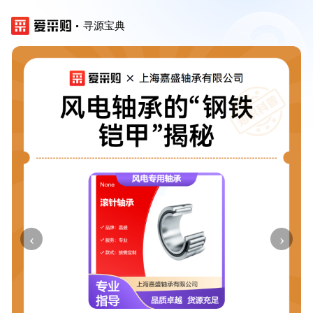
寻源宝典
‹
›