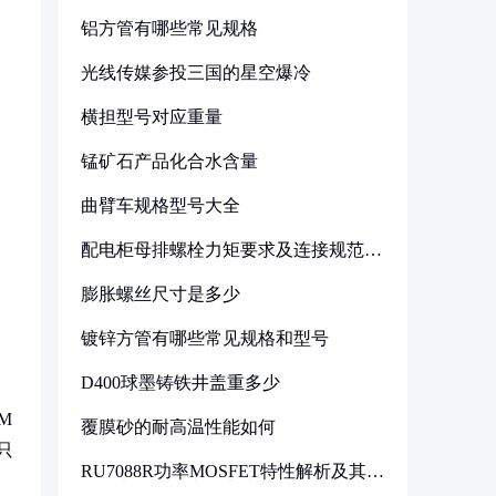
铝方管有哪些常见规格
光线传媒参投三国的星空爆冷
横担型号对应重量
锰矿石产品化合水含量
曲臂车规格型号大全
配电柜母排螺栓力矩要求及连接规范详
解
膨胀螺丝尺寸是多少
镀锌方管有哪些常见规格和型号
D400球墨铸铁井盖重多少
M
覆膜砂的耐高温性能如何
只
RU7088R功率MOSFET特性解析及其在
可调电源设计中的实践