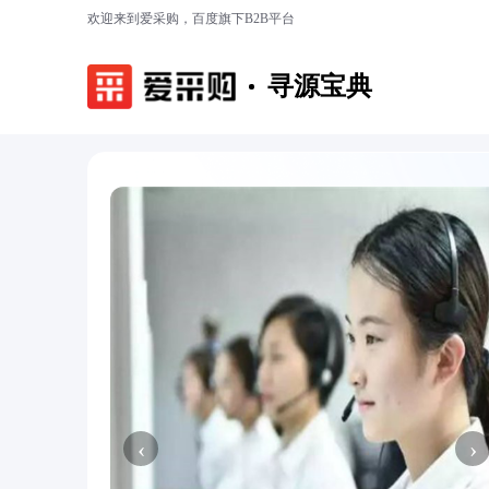
欢迎来到爱采购，百度旗下B2B平台
寻源宝典
‹
›