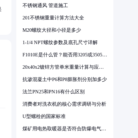
不锈钢通风 管道施工
采
201不锈钢重量计算方法大全
M20螺纹大径和小径是多少
1-1/4 NPT螺纹参数及底孔尺寸详解
F1010E是什么管？能否用3205或3505代
换
20x40x2镀锌方管单米重量计算与应用
分析
抗渗混凝土中P6和P8膨胀剂分别加多少
法兰PN25和PN16有什么区别
消费者对洗衣机的核心需求调研与分析
U型螺栓的国家标准
煤矿用电热取暖器是否符合防爆电气设
备标准