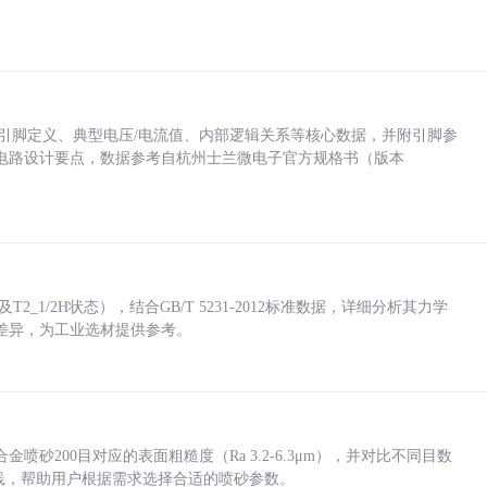
括各引脚定义、典型电压/电流值、内部逻辑关系等核心数据，并附引脚参
电路设计要点，数据参考自杭州士兰微电子官方规格书（版本
_1/2H状态），结合GB/T 5231-2012标准数据，详细分析其力学
差异，为工业选材提供参考。
砂200目对应的表面粗糙度（Ra 3.2-6.3μm），并对比不同目数
业实践，帮助用户根据需求选择合适的喷砂参数。