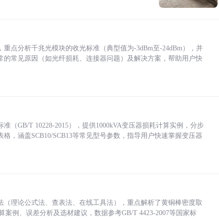
点分析千兆光模块的收光标准（典型值为-3dBm至-24dBm），并
常的常见原因（如光纤损耗、连接器问题）及解决方案，帮助用户快
/T 10228-2015），提供1000kVA变压器损耗计算实例，分步
，涵盖SCB10/SCB13等常见型号参数，指导用户快速掌握变压器
法（理论公式法、查表法、在线工具法），重点解析了黄铜棒密度取
计算案例、误差分析及选材建议，数据参考GB/T 4423-2007等国家标