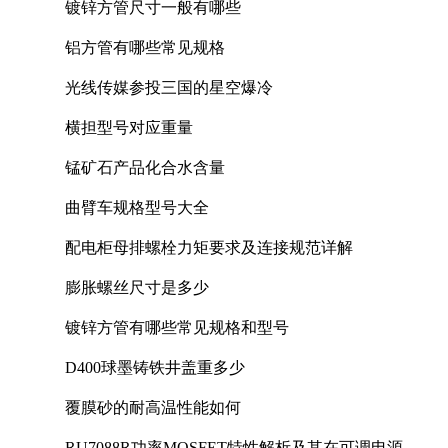
镀锌方管尺寸一般有哪些
铝方管有哪些常见规格
光线传媒参投三国的星空爆冷
横担型号对应重量
锰矿石产品化合水含量
曲臂车规格型号大全
配电柜母排螺栓力矩要求及连接规范详解
膨胀螺丝尺寸是多少
镀锌方管有哪些常见规格和型号
D400球墨铸铁井盖重多少
覆膜砂的耐高温性能如何
RU7088R功率MOSFET特性解析及其在可调电源设