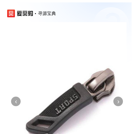
寻源宝典
‹
›