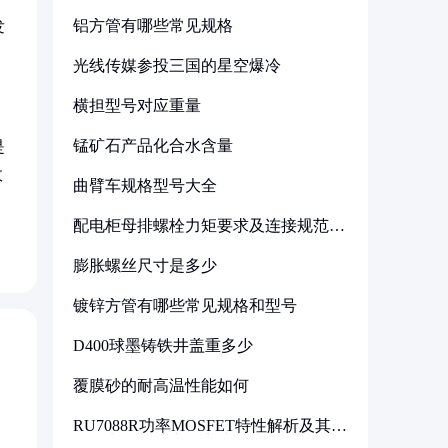
铝方管有哪些常见规格
发
光线传媒参投三国的星空爆冷
横担型号对应重量
锰矿石产品化合水含量
是
故
曲臂车规格型号大全
配电柜母排螺栓力矩要求及连接规范详
解
膨胀螺丝尺寸是多少
镀锌方管有哪些常见规格和型号
D400球墨铸铁井盖重多少
覆膜砂的耐高温性能如何
RU7088R功率MOSFET特性解析及其在
可调电源设计中的实践