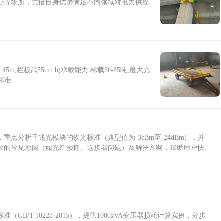
心等场所，凭借自身优势满足不同领域对电力供应
5m,栏板高55cm b)承载能力:标载30-35吨,最大允
标准
点分析千兆光模块的收光标准（典型值为-3dBm至-24dBm），并
常的常见原因（如光纤损耗、连接器问题）及解决方案，帮助用户快
/T 10228-2015），提供1000kVA变压器损耗计算实例，分步