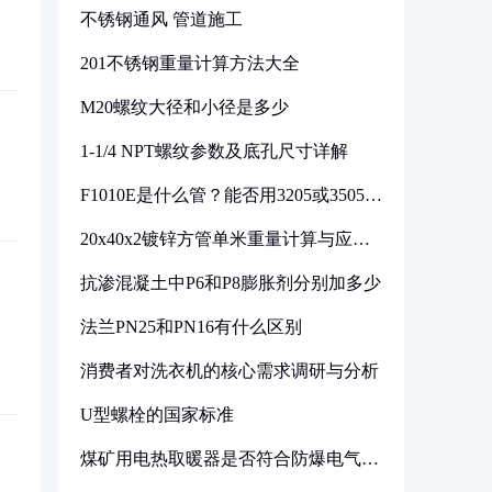
不锈钢通风 管道施工
201不锈钢重量计算方法大全
M20螺纹大径和小径是多少
1-1/4 NPT螺纹参数及底孔尺寸详解
F1010E是什么管？能否用3205或3505代
换
20x40x2镀锌方管单米重量计算与应用
分析
抗渗混凝土中P6和P8膨胀剂分别加多少
法兰PN25和PN16有什么区别
消费者对洗衣机的核心需求调研与分析
U型螺栓的国家标准
煤矿用电热取暖器是否符合防爆电气设
备标准