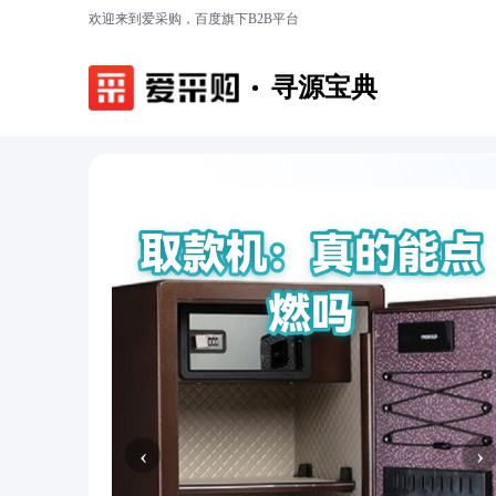
欢迎来到爱采购，百度旗下B2B平台
寻源宝典
‹
›