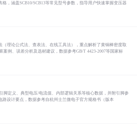
，涵盖SCB10/SCB13等常见型号参数，指导用户快速掌握变压器
法（理论公式法、查表法、在线工具法），重点解析了黄铜棒密度取
计算案例、误差分析及选材建议，数据参考GB/T 4423-2007等国家标
括各引脚定义、典型电压/电流值、内部逻辑关系等核心数据，并附引脚参
电路设计要点，数据参考自杭州士兰微电子官方规格书（版本