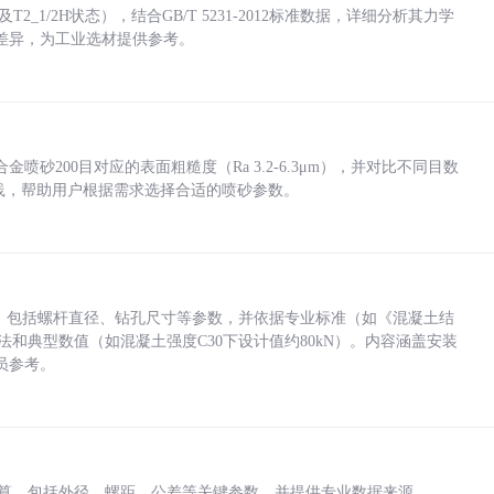
_1/2H状态），结合GB/T 5231-2012标准数据，详细分析其力学
差异，为工业选材提供参考。
砂200目对应的表面粗糙度（Ra 3.2-6.3μm），并对比不同目数
业实践，帮助用户根据需求选择合适的喷砂参数。
力，包括螺杆直径、钻孔尺寸等参数，并依据专业标准（如《混凝土结
方法和典型数值（如混凝土强度C30下设计值约80kN）。内容涵盖安装
员参考。
底孔计算，包括外径、螺距、公差等关键参数，并提供专业数据来源