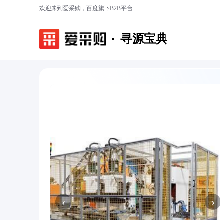
欢迎来到爱采购，百度旗下B2B平台
寻源宝典
‹
›