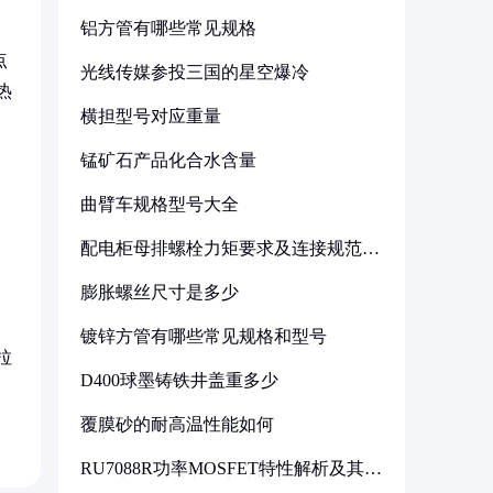
铝方管有哪些常见规格
点
光线传媒参投三国的星空爆冷
热
横担型号对应重量
锰矿石产品化合水含量
曲臂车规格型号大全
配电柜母排螺栓力矩要求及连接规范详
解
膨胀螺丝尺寸是多少
镀锌方管有哪些常见规格和型号
拉
D400球墨铸铁井盖重多少
覆膜砂的耐高温性能如何
RU7088R功率MOSFET特性解析及其在
可调电源设计中的实践