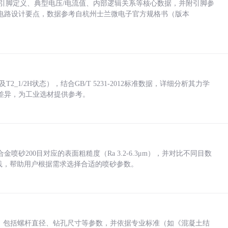
括各引脚定义、典型电压/电流值、内部逻辑关系等核心数据，并附引脚参
电路设计要点，数据参考自杭州士兰微电子官方规格书（版本
_1/2H状态），结合GB/T 5231-2012标准数据，详细分析其力学
差异，为工业选材提供参考。
砂200目对应的表面粗糙度（Ra 3.2-6.3μm），并对比不同目数
业实践，帮助用户根据需求选择合适的喷砂参数。
力，包括螺杆直径、钻孔尺寸等参数，并依据专业标准（如《混凝土结