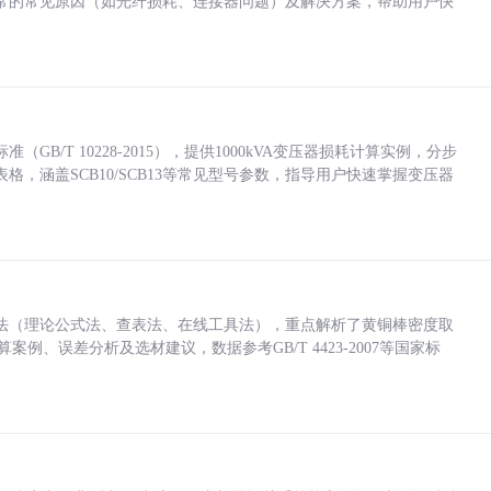
常的常见原因（如光纤损耗、连接器问题）及解决方案，帮助用户快
/T 10228-2015），提供1000kVA变压器损耗计算实例，分步
，涵盖SCB10/SCB13等常见型号参数，指导用户快速掌握变压器
法（理论公式法、查表法、在线工具法），重点解析了黄铜棒密度取
计算案例、误差分析及选材建议，数据参考GB/T 4423-2007等国家标