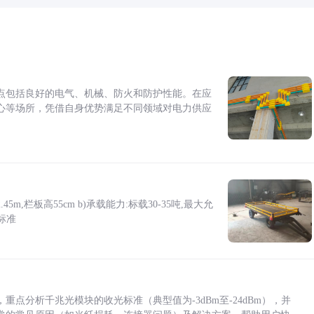
点包括良好的电气、机械、防火和防护性能。在应
心等场所，凭借自身优势满足不同领域对电力供应
5m,栏板高55cm b)承载能力:标载30-35吨,最大允
标准
点分析千兆光模块的收光标准（典型值为-3dBm至-24dBm），并