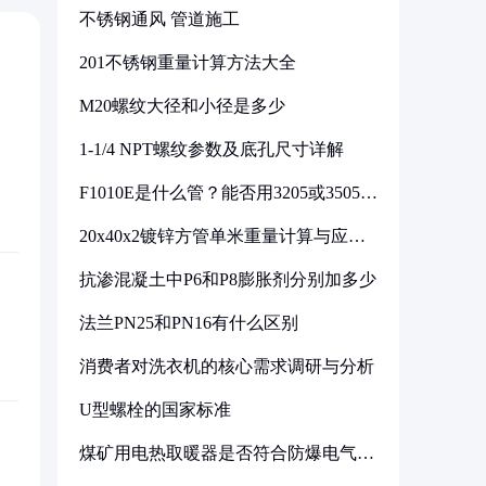
不锈钢通风 管道施工
201不锈钢重量计算方法大全
M20螺纹大径和小径是多少
1-1/4 NPT螺纹参数及底孔尺寸详解
F1010E是什么管？能否用3205或3505代
换
20x40x2镀锌方管单米重量计算与应用
分析
抗渗混凝土中P6和P8膨胀剂分别加多少
法兰PN25和PN16有什么区别
消费者对洗衣机的核心需求调研与分析
U型螺栓的国家标准
煤矿用电热取暖器是否符合防爆电气设
备标准