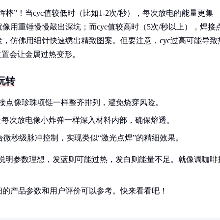
棒”！当cyc值较低时（比如1-2次/秒），每次放电的能量更集
像用重锤慢慢敲出深坑；而cyc值较高时（5次/秒以上），焊接
，仿佛用细针快速绣出精致图案。但要注意，cyc过高可能导致
位置会让金属过热变形。
玩转
，让焊接点像珍珠项链一样整齐排列，避免烧穿风险。
压，让每次放电像小炸弹一样深入材料内部，确保熔透。
，配合微秒级脉冲控制，实现类似“激光点焊”的精细效果。
色说明参数理想，发蓝则可能过热，发白则能量不足。就像调咖啡
细的产品参数和用户评价可以参考。快来看看吧！