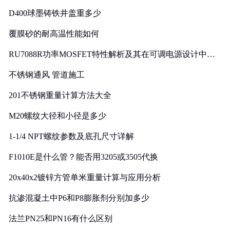
D400球墨铸铁井盖重多少
覆膜砂的耐高温性能如何
RU7088R功率MOSFET特性解析及其在可调电源设计中的
实践
不锈钢通风 管道施工
201不锈钢重量计算方法大全
M20螺纹大径和小径是多少
1-1/4 NPT螺纹参数及底孔尺寸详解
F1010E是什么管？能否用3205或3505代换
20x40x2镀锌方管单米重量计算与应用分析
抗渗混凝土中P6和P8膨胀剂分别加多少
法兰PN25和PN16有什么区别