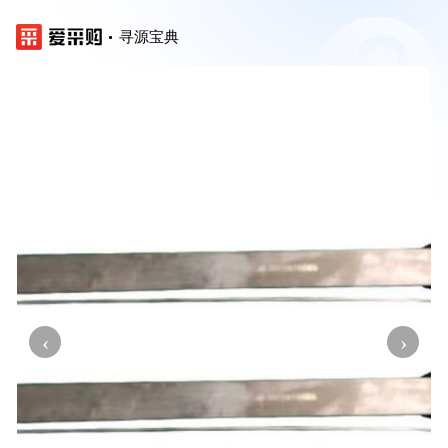
寻源宝典
‹
›