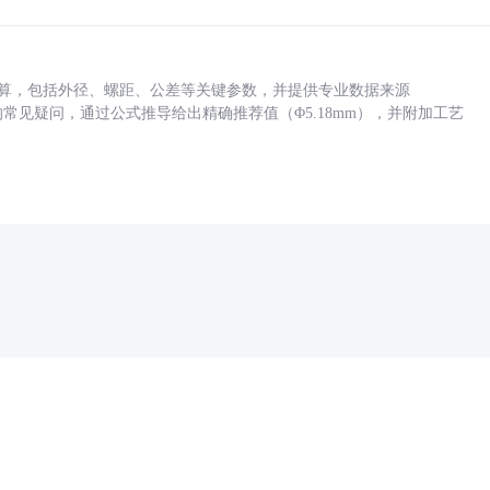
底孔计算，包括外径、螺距、公差等关键参数，并提供专业数据来源
孔尺寸的常见疑问，通过公式推导给出精确推荐值（Φ5.18mm），并附加工艺
药品医疗器械网络信息服务备案(京)网药械信息备字（2021）第00159号
京ICP证030173号
京公网安备11000002000001号