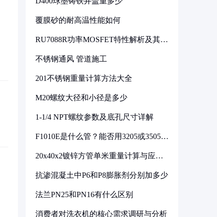
D400球墨铸铁井盖重多少
覆膜砂的耐高温性能如何
RU7088R功率MOSFET特性解析及其在
可调电源设计中的实践
不锈钢通风 管道施工
201不锈钢重量计算方法大全
M20螺纹大径和小径是多少
1-1/4 NPT螺纹参数及底孔尺寸详解
F1010E是什么管？能否用3205或3505代
换
20x40x2镀锌方管单米重量计算与应用
分析
抗渗混凝土中P6和P8膨胀剂分别加多少
法兰PN25和PN16有什么区别
消费者对洗衣机的核心需求调研与分析