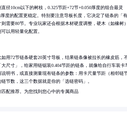
0cm以下的树枝，0.325节距+72节+0.050厚度的组合最灵
+0.063厚度的配置更稳定。特别要注意导板长度，它决定了链条的「
英寸则需要80节。专业玩家还会根据木材硬度调整，硬木（如橡树
则可以用轻量化配置。
如用72节链条硬套20英寸导板，结果链条像被拉长的橡皮筋，
大尺寸」，给家用链锯装0.404节距的链条，就像给自行车装卡
锯说明书，或直接测量现有链条的参数：用卡尺量节距（相邻链
的链节数，这三个数据就是你的「选链密码」。
准匹配推荐。为您找到您心中的专属商品