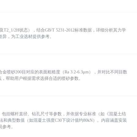
_1/2H状态），结合GB/T 5231-2012标准数据，详细分析其力学
差异，为工业选材提供参考。
砂200目对应的表面粗糙度（Ra 3.2-6.3μm），并对比不同目数
业实践，帮助用户根据需求选择合适的喷砂参数。
力，包括螺杆直径、钻孔尺寸等参数，并依据专业标准（如《混凝土结
方法和典型数值（如混凝土强度C30下设计值约80kN）。内容涵盖安装
员参考。