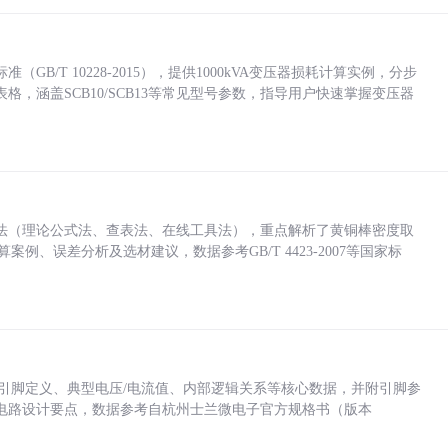
/T 10228-2015），提供1000kVA变压器损耗计算实例，分步
，涵盖SCB10/SCB13等常见型号参数，指导用户快速掌握变压器
法（理论公式法、查表法、在线工具法），重点解析了黄铜棒密度取
计算案例、误差分析及选材建议，数据参考GB/T 4423-2007等国家标
括各引脚定义、典型电压/电流值、内部逻辑关系等核心数据，并附引脚参
电路设计要点，数据参考自杭州士兰微电子官方规格书（版本