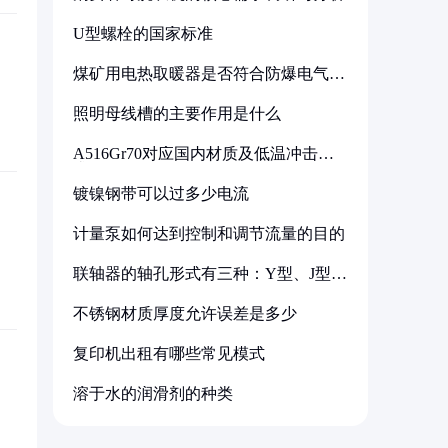
U型螺栓的国家标准
煤矿用电热取暖器是否符合防爆电气设
备标准
照明母线槽的主要作用是什么
A516Gr70对应国内材质及低温冲击要
求解析
镀镍钢带可以过多少电流
计量泵如何达到控制和调节流量的目的
联轴器的轴孔形式有三种：Y型、J型、
Z型
不锈钢材质厚度允许误差是多少
复印机出租有哪些常见模式
溶于水的润滑剂的种类