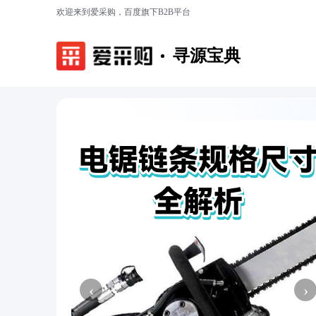
欢迎来到爱采购，百度旗下B2B平台
寻源宝典
‹
›