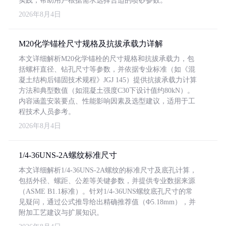
实践，帮助用户根据需求选择合适的喷砂参数。
2026年8月4日
M20化学锚栓尺寸规格及抗拔承载力详解
本文详细解析M20化学锚栓的尺寸规格和抗拔承载力，包
括螺杆直径、钻孔尺寸等参数，并依据专业标准（如《混
凝土结构后锚固技术规程》JGJ 145）提供抗拔承载力计算
方法和典型数值（如混凝土强度C30下设计值约80kN）。
内容涵盖安装要点、性能影响因素及选型建议，适用于工
程技术人员参考。
2026年8月4日
1/4-36UNS-2A螺纹标准尺寸
本文详细解析1/4-36UNS-2A螺纹的标准尺寸及底孔计算，
包括外径、螺距、公差等关键参数，并提供专业数据来源
（ASME B1.1标准）。针对1/4-36UNS螺纹底孔尺寸的常
见疑问，通过公式推导给出精确推荐值（Φ5.18mm），并
附加工艺建议与扩展知识。