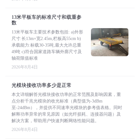
13米平板车的标准尺寸和载重参
数
13米平板车主要技术参数包括: a)外形
尺寸:长13m×宽2.45m,栏板高55cm b)
承载能力:标载30-35吨,最大允许总重
49吨 c)符合国家道路车辆外廓尺寸及
轴荷限值标准
2026年8月4日
光模块接收功率多少是正常
本文详细解答光模块接收功率的正常范围及影响因素，重
点分析千兆光模块的收光标准（典型值为-3dBm
至-24dBm），并提供不同速率光模块的参考值表格。同时
解释功率异常的常见原因（如光纤损耗、连接器问题）及
解决方案，帮助用户快速判断网络性能问题。
2026年8月4日