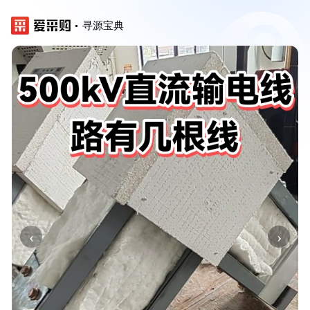
寻源宝典
‹
›