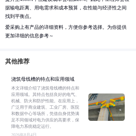
据输电距离、用电需求和成本预算，在性能与经济性之间
找到平衡点。
爱采购上有产品的详细资料，方便你参考选择。为你提供
更加详细的信息参考～
其他推荐
浇筑母线槽的特点和应用领域
本文详细介绍了浇筑母线槽的特点和
应用领域。其特点包括良好的电气、
机械、防火和防护性能。在应用上，
广泛用于商业建筑、工业厂房、医院
和数据中心等场所，凭借自身优势满
足不同领域对电力供应的高要求，保
障电力系统稳定运行。
2026年8月4日