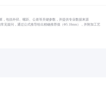
底孔计算，包括外径、螺距、公差等关键参数，并提供专业数据来源
孔尺寸的常见疑问，通过公式推导给出精确推荐值（Φ5.18mm），并附加工艺
药品医疗器械网络信息服务备案(京)网药械信息备字（2021）第00159号
京ICP证030173号
京公网安备11000002000001号