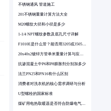
不锈钢通风 管道施工
201不锈钢重量计算方法大全
M20螺纹大径和小径是多少
1-1/4 NPT螺纹参数及底孔尺寸详解
F1010E是什么管？能否用3205或3505代
换
20x40x2镀锌方管单米重量计算与应用
分析
抗渗混凝土中P6和P8膨胀剂分别加多少
法兰PN25和PN16有什么区别
消费者对洗衣机的核心需求调研与分析
U型螺栓的国家标准
煤矿用电热取暖器是否符合防爆电气设
备标准