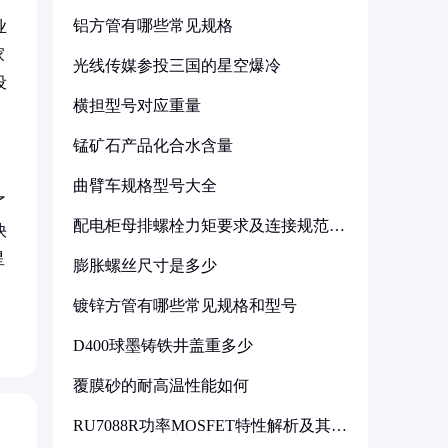
铝方管有哪些常见规格
业
家
光线传媒参投三国的星空爆冷
设
横担型号对应重量
锰矿石产品化合水含量
曲臂车规格型号大全
了
配电柜母排螺栓力矩要求及连接规范详
快
解
星
膨胀螺丝尺寸是多少
镀锌方管有哪些常见规格和型号
D400球墨铸铁井盖重多少
覆膜砂的耐高温性能如何
RU7088R功率MOSFET特性解析及其在
可调电源设计中的实践