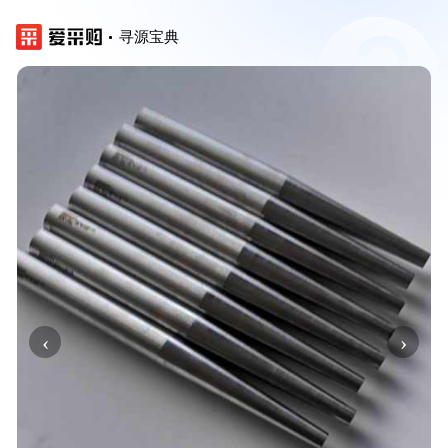
寻源宝典
‹
›