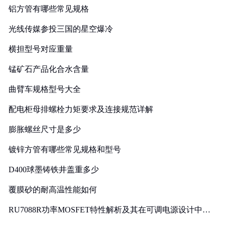
铝方管有哪些常见规格
光线传媒参投三国的星空爆冷
横担型号对应重量
锰矿石产品化合水含量
曲臂车规格型号大全
配电柜母排螺栓力矩要求及连接规范详解
膨胀螺丝尺寸是多少
镀锌方管有哪些常见规格和型号
D400球墨铸铁井盖重多少
覆膜砂的耐高温性能如何
RU7088R功率MOSFET特性解析及其在可调电源设计中的
实践