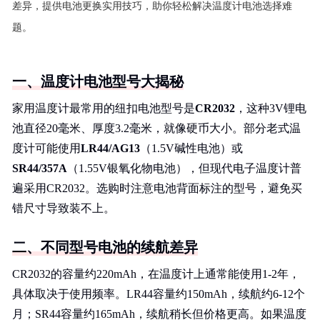
差异，提供电池更换实用技巧，助你轻松解决温度计电池选择难
题。
一、温度计电池型号大揭秘
家用温度计最常用的纽扣电池型号是
CR2032
，这种3V锂电
池直径20毫米、厚度3.2毫米，就像硬币大小。部分老式温
度计可能使用
LR44/AG13
（1.5V碱性电池）或
SR44/357A
（1.55V银氧化物电池），但现代电子温度计普
遍采用CR2032。选购时注意电池背面标注的型号，避免买
错尺寸导致装不上。
二、不同型号电池的续航差异
CR2032的容量约220mAh，在温度计上通常能使用1-2年，
具体取决于使用频率。LR44容量约150mAh，续航约6-12个
月；SR44容量约165mAh，续航稍长但价格更高。如果温度