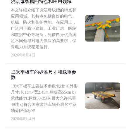
浇筑母线槽的特点和应用领域
本文详细介绍了浇筑母线槽的特点和
应用领域。其特点包括良好的电气、
机械、防火和防护性能。在应用上，
广泛用于商业建筑、工业厂房、医院
和数据中心等场所，凭借自身优势满
足不同领域对电力供应的高要求，保
障电力系统稳定运行。
2026年8月4日
13米平板车的标准尺寸和载重参
数
13米平板车主要技术参数包括: a)外形
尺寸:长13m×宽2.45m,栏板高55cm b)
承载能力:标载30-35吨,最大允许总重
49吨 c)符合国家道路车辆外廓尺寸及
轴荷限值标准
2026年8月4日