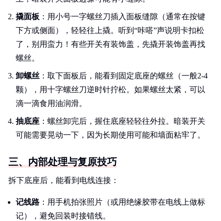
撬面板
：用小号一字螺丝刀插入面板缝隙（通常在按键
下方或侧面），轻轻往上撬。听到“咔嗒”声说明卡扣松
了，别用蛮力！有些开关有装饰盖，先撬开装饰盖再找
螺丝。
卸螺丝
：取下面板后，能看到固定底座的螺丝（一般2-4
颗），用十字螺丝刀逆时针拧松。如果螺丝太紧，可以
滴一滴食用油润滑。
抽底座
：螺丝卸完后，握住底座轻轻往外拉。暗装开关
可能需要晃动一下，因为长期使用可能和墙面粘牢了。
三、内部处理与复原技巧
拆下底座后，能看到电线连接：
记线路
：用手机拍张照片（或用绝缘胶带在电线上做标
记），避免回装时接错线。