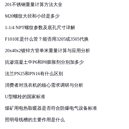
201不锈钢重量计算方法大全
M20螺纹大径和小径是多少
1-1/4 NPT螺纹参数及底孔尺寸详解
F1010E是什么管？能否用3205或3505代换
20x40x2镀锌方管单米重量计算与应用分析
抗渗混凝土中P6和P8膨胀剂分别加多少
法兰PN25和PN16有什么区别
消费者对洗衣机的核心需求调研与分析
U型螺栓的国家标准
煤矿用电热取暖器是否符合防爆电气设备标准
照明母线槽的主要作用是什么