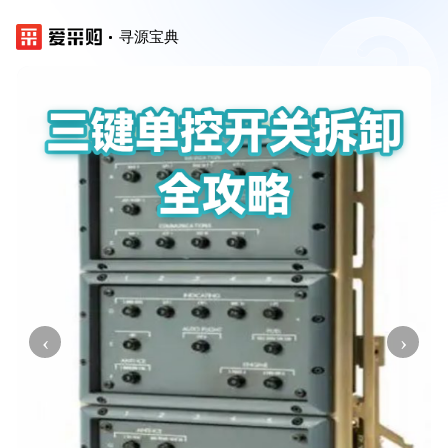
寻源宝典
‹
›