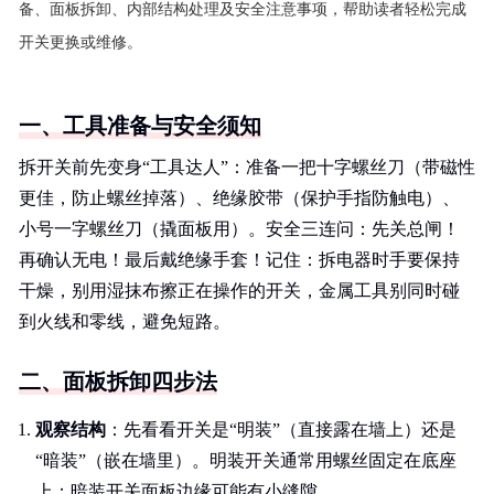
备、面板拆卸、内部结构处理及安全注意事项，帮助读者轻松完成
开关更换或维修。
一、工具准备与安全须知
拆开关前先变身“工具达人”：准备一把十字螺丝刀（带磁性
更佳，防止螺丝掉落）、绝缘胶带（保护手指防触电）、
小号一字螺丝刀（撬面板用）。安全三连问：先关总闸！
再确认无电！最后戴绝缘手套！记住：拆电器时手要保持
干燥，别用湿抹布擦正在操作的开关，金属工具别同时碰
到火线和零线，避免短路。
二、面板拆卸四步法
观察结构
：先看看开关是“明装”（直接露在墙上）还是
“暗装”（嵌在墙里）。明装开关通常用螺丝固定在底座
上；暗装开关面板边缘可能有小缝隙。